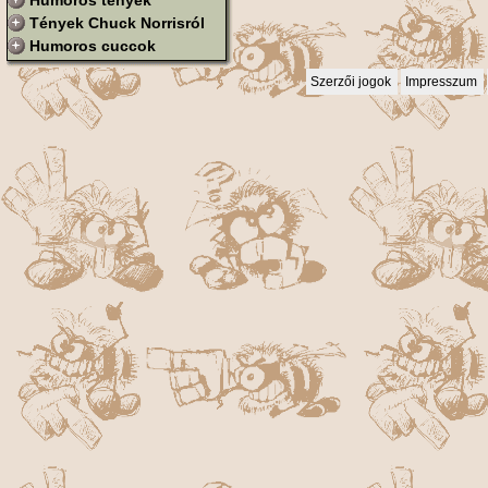
Humoros tények
Tények Chuck Norrisról
Humoros cuccok
Szerzői jogok
Impresszum