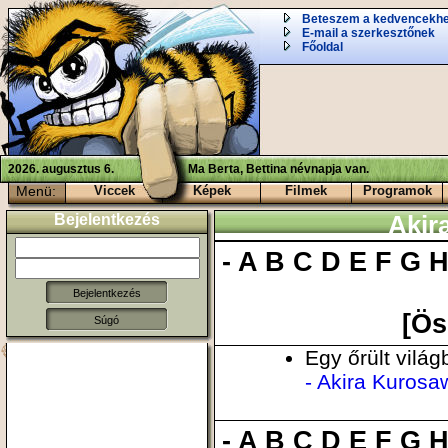
Beteszem a kedvencekh
E-mail a szerkesztőnek
Főoldal
2026. augusztus 6.
Ma Berta, Bettina névnapja van.
Menü:
Viccek
Képek
Filmek
Programok
Bejelentkezés
Akir
-
A
B
C
D
E
F
G
[Ös
Súgó
Egy őrült vilá
- Akira Kurosa
-
A
B
C
D
E
F
G