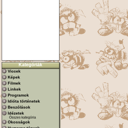
Kategóriák
Viccek
Képek
Filmek
Linkek
Programok
Idióta történetek
Beszólások
Idézetek
Összes kategória
Okosságok