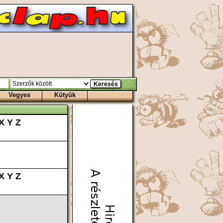
Vegyes
Kütyük
X
Y
Z
X
Y
Z