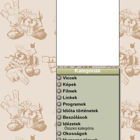
Kategóriák
Viccek
Képek
Filmek
Linkek
Programok
Idióta történetek
Beszólások
Idézetek
Összes kategória
Okosságok