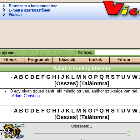
Beteszem a kedvencekhez
E-mail a szerkesztőnek
Főoldal
Keresés:
pja van.
Filmek
Programok
Idézetek
Linkek
Fórum
Adam Christing idézetei
-
A
B
C
D
E
F
G
H
I
J
K
L
M
N
O
P
Q
R
S
T
U
V
W
[Összes]
[Találomra]
Ő egy olyan típusú barát, aki mindig ott van, amikor szüksége van rád.
- Adam Christing
-
A
B
C
D
E
F
G
H
I
J
K
L
M
N
O
P
Q
R
S
T
U
V
W
[Összes]
[Találomra]
Összesen: 1