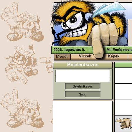
2026. augusztus 9.
Ma Emőd névna
Menü:
Viccek
Képek
Bejelentkezés
Súgó