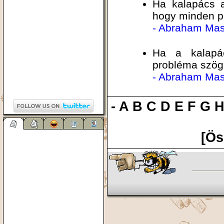
Ha kalapács a
hogy minden p
- Abraham Ma
Ha a kalapá
probléma szögr
- Abraham Ma
-
A
B
C
D
E
F
G
[Ös