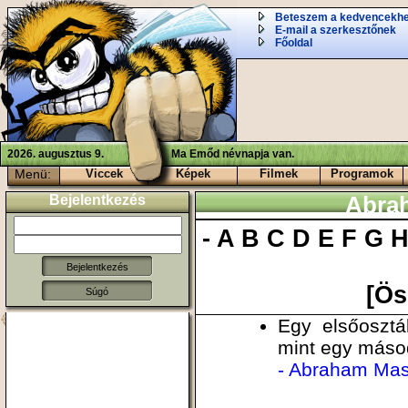
Beteszem a kedvencekh
E-mail a szerkesztőnek
Főoldal
2026. augusztus 9.
Ma Emőd névnapja van.
Menü:
Viccek
Képek
Filmek
Programok
Bejelentkezés
Abrah
-
A
B
C
D
E
F
G
[Ös
Súgó
Egy elsőosztá
mint egy máso
- Abraham Ma