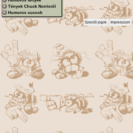
Humoros tények
Tények Chuck Norrisról
Humoros cuccok
Szerzői jogok
Impresszum