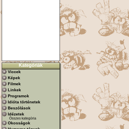
Kategóriák
Viccek
Képek
Filmek
Linkek
Programok
Idióta történetek
Beszólások
Idézetek
Összes kategória
Okosságok