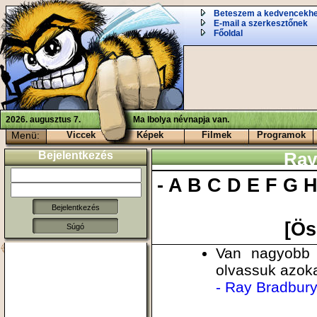
Beteszem a kedvencekh
E-mail a szerkesztőnek
Főoldal
2026. augusztus 7.
Ma Ibolya névnapja van.
Menü:
Viccek
Képek
Filmek
Programok
Bejelentkezés
Ray
-
A
B
C
D
E
F
G
[Ös
Súgó
Van nagyobb 
olvassuk azoka
- Ray Bradbur