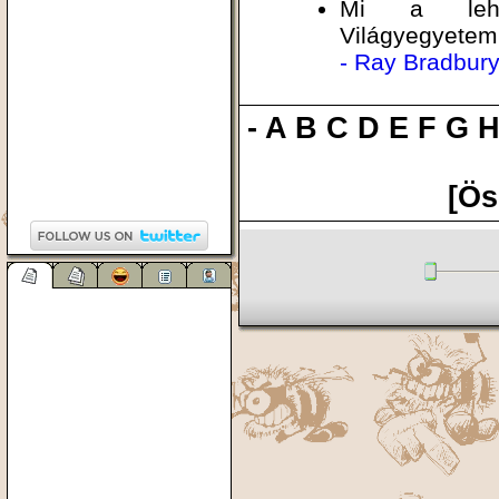
Mi a lehet
Világyegyetem
- Ray Bradbur
-
A
B
C
D
E
F
G
[Ös