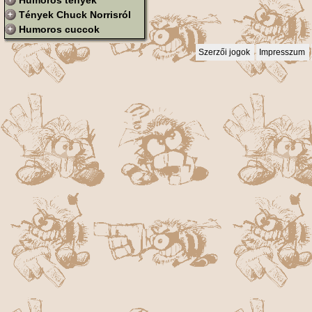
Humoros tények
Tények Chuck Norrisról
Humoros cuccok
Szerzői jogok
Impresszum