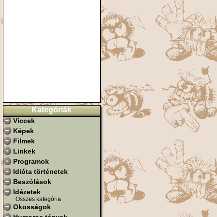
Kategóriák
Viccek
Képek
Filmek
Linkek
Programok
Idióta történetek
Beszólások
Idézetek
Összes kategória
Okosságok