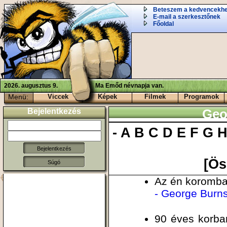
Beteszem a kedvencekh
E-mail a szerkesztőnek
Főoldal
2026. augusztus 9.
Ma Emőd névnapja van.
Menü:
Viccek
Képek
Filmek
Programok
Bejelentkezés
Geo
-
A
B
C
D
E
F
G
[Ös
Súgó
Az én koromban
- George Burn
90 éves korban