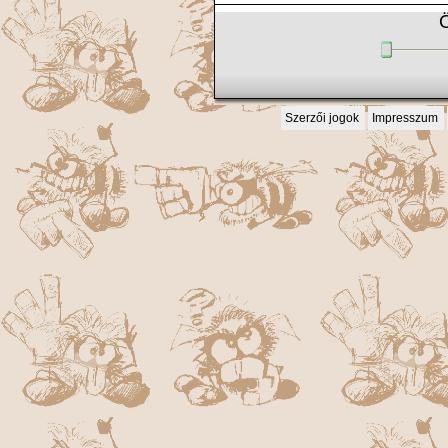
Ö
Szerzői jogok
Impresszum