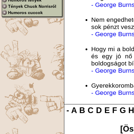
Humoros tények
- George Burn
Tények Chuck Norrisról
Humoros cuccok
Nem engedhet
sok pénzt vesz
- George Burn
Hogy mi a boldo
és egy jó nő 
boldogságot bír
- George Burn
Gyerekkoromban
- George Burn
-
A
B
C
D
E
F
G
[Ös