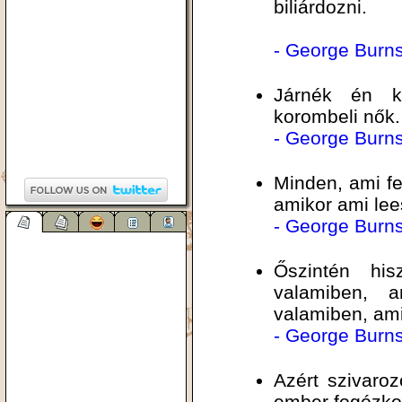
biliárdozni.
- George Burn
Járnék én k
korombeli nők.
- George Burn
Minden, ami fel
amikor ami lee
- George Burn
Őszintén his
valamiben, a
valamiben, ami
- George Burn
Azért szivaro
ember fogózkod