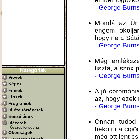
- George Burn
Mondá az Úr:
engem okolja
hogy ne a Sátá
- George Burn
Még emléksze
tiszta, a szex 
Kategóriák
- George Burn
Viccek
Képek
A jó ceremónia
Filmek
Linkek
az, hogy ezek
Programok
- George Burn
Idióta történetek
Beszólások
Onnan tudod,
Idézetek
Összes kategória
bekötni a cipő
Okosságok
még ott lent cs