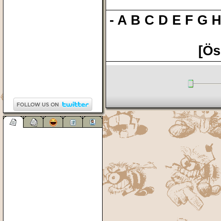
-
A
B
C
D
E
F
G
[Ös