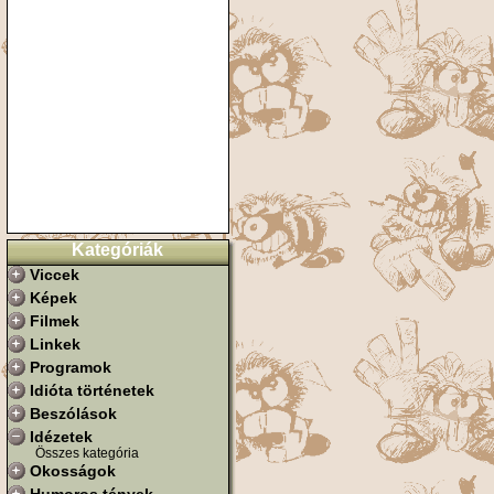
Kategóriák
Viccek
Képek
Filmek
Linkek
Programok
Idióta történetek
Beszólások
Idézetek
Összes kategória
Okosságok