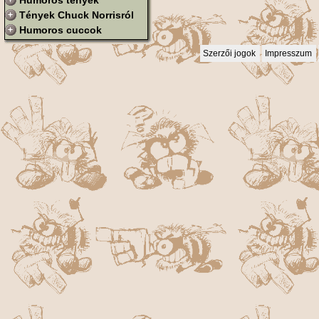
Humoros tények
Tények Chuck Norrisról
Humoros cuccok
Szerzői jogok
Impresszum