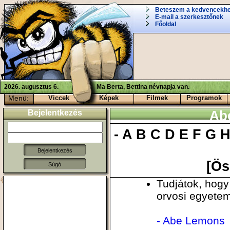
Beteszem a kedvencekh
E-mail a szerkesztőnek
Főoldal
2026. augusztus 6.
Ma Berta, Bettina névnapja van.
Menü:
Viccek
Képek
Filmek
Programok
Bejelentkezés
Ab
-
A
B
C
D
E
F
G
[Ös
Súgó
Tudjátok, hogy 
orvosi egyete
- Abe Lemons