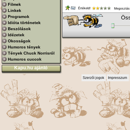
Filmek
Értékeld!
Megosztás
Linkek
Programok
Öss
Idióta történetek
Beszólások
Idézetek
Okosságok
Humoros tények
Tények Chuck Norrisról
Humoros cuccok
Kapu.hu ajánló
Szerzői jogok
Impresszum