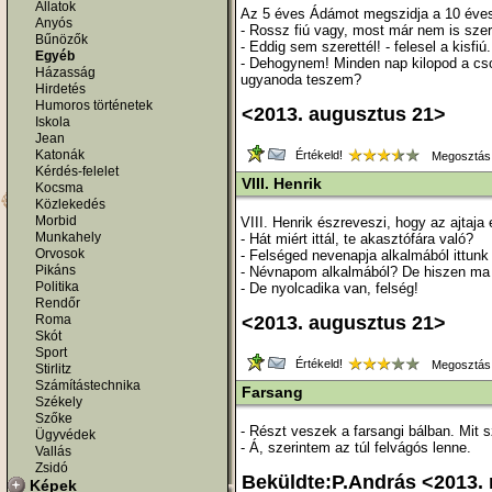
Állatok
Az 5 éves Ádámot megszidja a 10 éves
Anyós
- Rossz fiú vagy, most már nem is szer
Bűnözők
- Eddig sem szerettél! - felesel a kisfiú.
Egyéb
- Dehogynem! Minden nap kilopod a cso
Házasság
ugyanoda teszem?
Hirdetés
Humoros történetek
<2013. augusztus 21>
Iskola
Jean
Katonák
Értékeld!
Megosztás
Kérdés-felelet
VIII. Henrik
Kocsma
Közlekedés
Morbid
VIII. Henrik észreveszi, hogy az ajtaja 
Munkahely
- Hát miért ittál, te akasztófára való?
Orvosok
- Felséged nevenapja alkalmából ittunk 
Pikáns
- Névnapom alkalmából? De hiszen ma
Politika
- De nyolcadika van, felség!
Rendőr
Roma
<2013. augusztus 21>
Skót
Sport
Értékeld!
Megosztás
Stirlitz
Számítástechnika
Farsang
Székely
Szőke
- Részt veszek a farsangi bálban. Mit 
Ügyvédek
- Á, szerintem az túl felvágós lenne.
Vallás
Zsidó
Beküldte:P.András <2013.
Képek