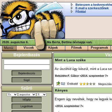
Beteszem a kedvencekh
E-mail a szerkesztőnek
Főoldal
2026. augusztus 6.
Ma Berta, Bettina névnapja van.
Menü:
Viccek
Képek
Filmek
Programok
Bejelentkezés
Vic
Mint a Luca széke
Az úszóhíd úgy készül, mint a Luca sz
Beküldte:F. Gábor <2014. szeptember 7>
Súgó
Értékeld!
Megosztás
Szűrő
Kényes
Engem úgy neveltek, hogy ne legyek ké
Időgép
<2014. szeptember 7>
Legjobbak