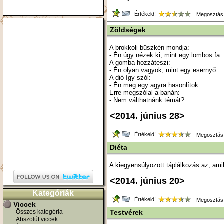
Értékeld!
Megosztás
Zöldségek
A brokkoli büszkén mondja:
- Én úgy nézek ki, mint egy lombos fa.
A gomba hozzáteszi:
- Én olyan vagyok, mint egy esernyő.
A dió így szól:
- Én meg egy agyra hasonlítok.
Erre megszólal a banán:
- Nem válthatnánk témát?
<2014. június 28>
Értékeld!
Megosztás
Diéta
A kiegyensúlyozott táplálkozás az, am
<2014. június 20>
Kategóriák
Értékeld!
Megosztás
Viccek
Összes kategória
Testvérek
Abszolút viccek