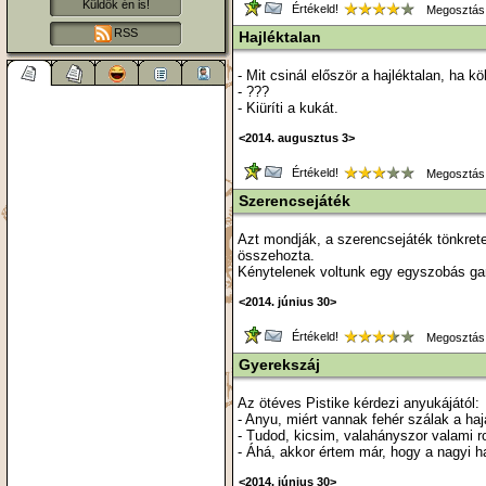
Küldök én is!
Értékeld!
Megosztás
RSS
Hajléktalan
- Mit csinál először a hajléktalan, ha 
- ???
- Kiüríti a kukát.
<2014. augusztus 3>
Értékeld!
Megosztás
Szerencsejáték
Azt mondják, a szerencsejáték tönkret
összehozta.
Kénytelenek voltunk egy egyszobás gar
<2014. június 30>
Értékeld!
Megosztás
Gyerekszáj
Az ötéves Pistike kérdezi anyukájától:
- Anyu, miért vannak fehér szálak a ha
- Tudod, kicsim, valahányszor valami r
- Áhá, akkor értem már, hogy a nagyi haj
<2014. június 30>