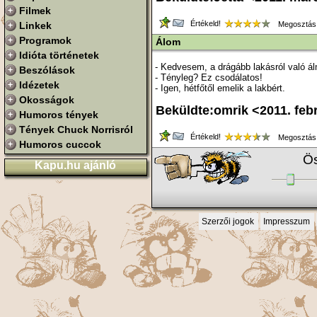
Filmek
Értékeld!
Linkek
Megosztás
Programok
Álom
Idióta történetek
- Kedvesem, a drágább lakásról való ál
Beszólások
- Tényleg? Ez csodálatos!
Idézetek
- Igen, hétfőtől emelik a lakbért.
Okosságok
Beküldte:omrik <2011. feb
Humoros tények
Tények Chuck Norrisról
Értékeld!
Megosztás
Humoros cuccok
Ös
Kapu.hu ajánló
Szerzői jogok
Impresszum