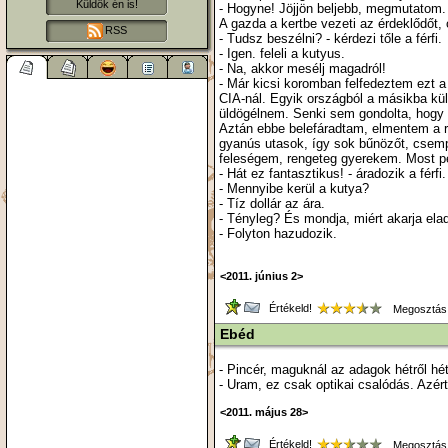
Küldök én is!
- Hogyne! Jöjjön beljebb, megmutatom.
A gazda a kertbe vezeti az érdeklődőt, 
RSS
- Tudsz beszélni? - kérdezi tőle a férfi.
- Igen. feleli a kutyus.
- Na, akkor mesélj magadról!
- Már kicsi koromban felfedeztem ezt 
CIA-nál. Egyik országból a másikba kü
üldögélnem. Senki sem gondolta, hogy 
Aztán ebbe belefáradtam, elmentem a rep
gyanús utasok, így sok bűnözőt, csemp
feleségem, rengeteg gyerekem. Most p
- Hát ez fantasztikus! - áradozik a férfi
- Mennyibe kerül a kutya?
- Tíz dollár az ára.
- Tényleg? És mondja, miért akarja ela
- Folyton hazudozik.
<2011. június 2>
Értékeld!
Megosztás
Ebéd
- Pincér, maguknál az adagok hétről hé
- Uram, ez csak optikai csalódás. Azért
<2011. május 28>
Értékeld!
Megosztás