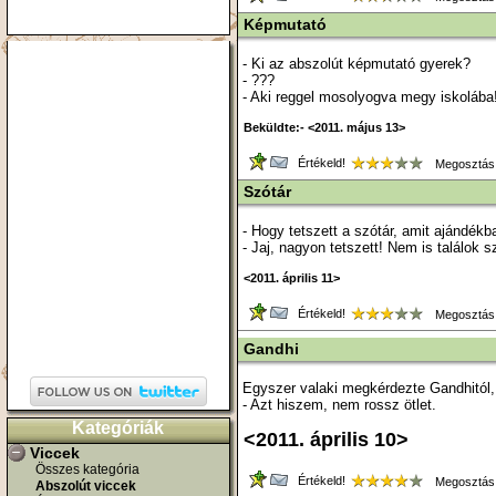
Képmutató
- Ki az abszolút képmutató gyerek?
- ???
- Aki reggel mosolyogva megy iskolába
Beküldte:- <2011. május 13>
Értékeld!
Megosztás
Szótár
- Hogy tetszett a szótár, amit ajándék
- Jaj, nagyon tetszett! Nem is találok
<2011. április 11>
Értékeld!
Megosztás
Gandhi
Egyszer valaki megkérdezte Gandhitól, ho
- Azt hiszem, nem rossz ötlet.
Kategóriák
<2011. április 10>
Viccek
Összes kategória
Értékeld!
Megosztás
Abszolút viccek