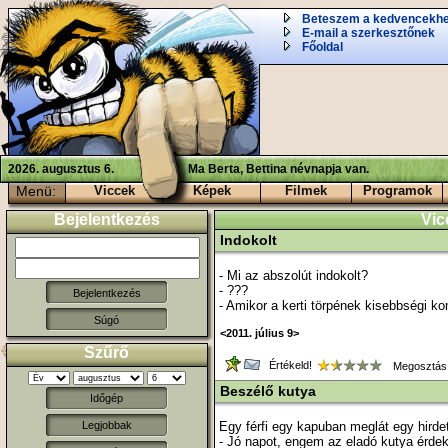
Beteszem a kedvencekh
E-mail a szerkesztőnek
Főoldal
2026. augusztus 6.
Ma Berta, Bettina névnapja van.
Menü:
Viccek
Képek
Filmek
Programok
Bejelentkezés
Vic
Indokolt
- Mi az abszolút indokolt?
- ???
- Amikor a kerti törpének kisebbségi k
Súgó
<2011. július 9>
Szűrő
Értékeld!
Megosztás
Beszélő kutya
Időgép
Egy férfi egy kapuban meglát egy hirde
Legjobbak
- Jó napot, engem az eladó kutya érdek