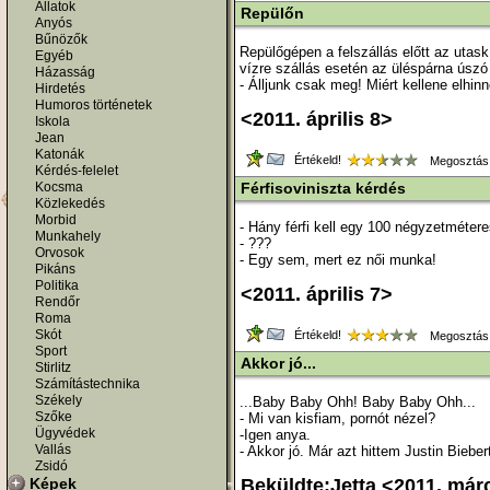
Állatok
Repülőn
Anyós
Bűnözők
Repülőgépen a felszállás előtt az utas
Egyéb
vízre szállás esetén az üléspárna úszó 
Házasság
- Álljunk csak meg! Miért kellene elhin
Hirdetés
Humoros történetek
<2011. április 8>
Iskola
Jean
Katonák
Értékeld!
Megosztás
Kérdés-felelet
Kocsma
Férfisoviniszta kérdés
Közlekedés
Morbid
- Hány férfi kell egy 100 négyzetméte
Munkahely
- ???
Orvosok
- Egy sem, mert ez női munka!
Pikáns
Politika
<2011. április 7>
Rendőr
Roma
Skót
Értékeld!
Megosztás
Sport
Akkor jó...
Stirlitz
Számítástechnika
Székely
...Baby Baby Ohh! Baby Baby Ohh...
Szőke
- Mi van kisfiam, pornót nézel?
Ügyvédek
-Igen anya.
Vallás
- Akkor jó. Már azt hittem Justin Bieber
Zsidó
Képek
Beküldte:Jetta <2011. már