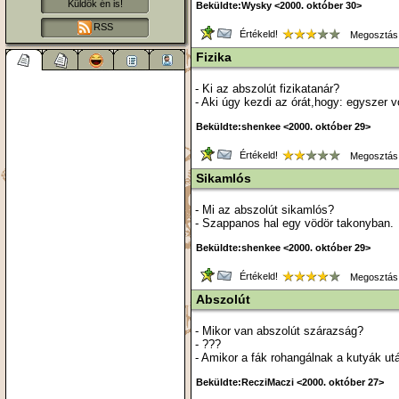
Küldök én is!
Beküldte:Wysky <2000. október 30>
RSS
Értékeld!
Megosztás
Fizika
- Ki az abszolút fizikatanár?
- Aki úgy kezdi az órát,hogy: egyszer vo
Beküldte:shenkee <2000. október 29>
Értékeld!
Megosztás
Sikamlós
- Mi az abszolút sikamlós?
- Szappanos hal egy vödör takonyban.
Beküldte:shenkee <2000. október 29>
Értékeld!
Megosztás
Abszolút
- Mikor van abszolút szárazság?
- ???
- Amikor a fák rohangálnak a kutyák ut
Beküldte:RecziMaczi <2000. október 27>