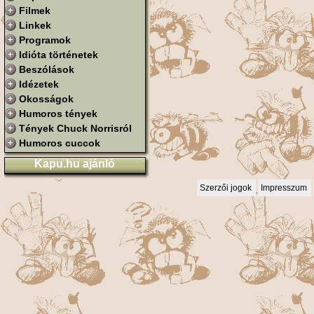
Filmek
Linkek
Programok
Idióta történetek
Beszólások
Idézetek
Okosságok
Humoros tények
Tények Chuck Norrisról
Humoros cuccok
Kapu.hu ajánló
Szerzői jogok
Impresszum