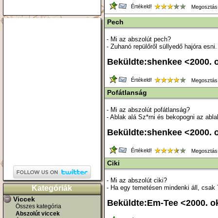
Értékeld!
Megosztás
Pech
- Mi az abszolút pech?
- Zuhanó repülőről süllyedő hajóra esni.
Beküldte:shenkee <2000. 
Értékeld!
Megosztás
Pofátlanság
- Mi az abszolút pofátlanság?
- Ablak alá Sz*rni és bekopogni az abl
Beküldte:shenkee <2000. 
Értékeld!
Megosztás
Ciki
- Mi az abszolút ciki?
Kategóriák
- Ha egy temetésen mindenki áll, csak 
Viccek
Beküldte:Em-Tee <2000. o
Összes kategória
Abszolút viccek