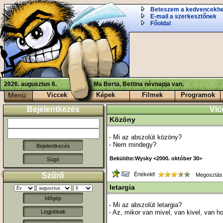
Beteszem a kedvencekh
E-mail a szerkesztőnek
Főoldal
2026. augusztus 6.
Ma Berta, Bettina névnapja van.
Menü:
Viccek
Képek
Filmek
Programok
Bejelentkezés
Vic
Közöny
- Mi az abszolút közöny?
- Nem mindegy?
Beküldte:Wysky <2000. október 30>
Súgó
Szűrő
Értékeld!
Megosztás
letargia
Időgép
- Mi az abszolút letargia?
- Az, mikor van mivel, van kivel, van h
Legjobbak