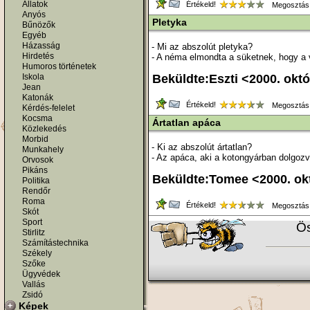
Állatok
Értékeld!
Megosztás
Anyós
Pletyka
Bűnözők
Egyéb
Házasság
- Mi az abszolút pletyka?
Hirdetés
- A néma elmondta a süketnek, hogy a va
Humoros történetek
Iskola
Beküldte:Eszti <2000. okt
Jean
Katonák
Értékeld!
Megosztás
Kérdés-felelet
Kocsma
Ártatlan apáca
Közlekedés
Morbid
- Ki az abszolút ártatlan?
Munkahely
- Az apáca, aki a kotongyárban dolgozv
Orvosok
Pikáns
Beküldte:Tomee <2000. ok
Politika
Rendőr
Roma
Értékeld!
Megosztás
Skót
Sport
Ös
Stirlitz
Számítástechnika
Székely
Szőke
Ügyvédek
Vallás
Zsidó
Képek