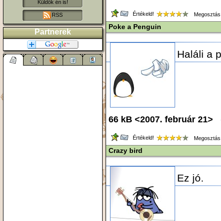
Küldök én is!
Értékeld!
Megosztás
RSS
Poke a Penguin
Partnerek
Haláli a 
66 kB <2007. február 21> 
Értékeld!
Megosztás
Crazy bird
Ez jó.