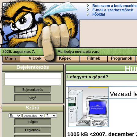
Beteszem a kedvencekh
E-mail a szerkesztőnek
Főoldal
2026. augusztus 7.
Ma Ibolya névnapja van.
Menü:
Viccek
Képek
Filmek
Programok
Bejelentkezés
Hu
Lefagyott a géped?
Vezesd l
Súgó
Szűrő
Időgép
Legjobbak
1005 kB <2007. december 