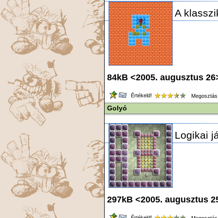
A klasszi
84kB <2005. augusztus 26
Értékeld!
Megosztás
Golyó
Logikai j
297kB <2005. augusztus 2
Értékeld!