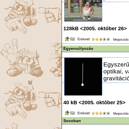
128kB <2005. október 26>
Értékeld!
Megosztás
Egyensúlyozás
Egyszerű 
optikai, 
gravitáci
40 kB <2005. október 25> 
Értékeld!
Megosztás
Socoban