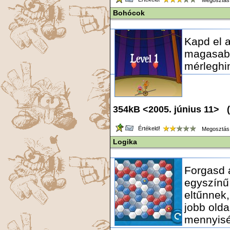
Megosztás
Bohócok
Kapd el a
magasabb
mérleghin
354kB <2005. június 11> (
Értékeld!
Megosztás
Logika
Forgasd 
egyszínű
eltűnnek,
jobb olda
mennyiség