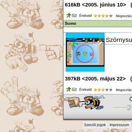
616kB <2005. június 10> 
Értékeld!
Megosztás
Sumo
Szörnys
397kB <2005. május 22> (
Értékeld!
Megosztás
Ö
Szerzői jogok
Impresszum