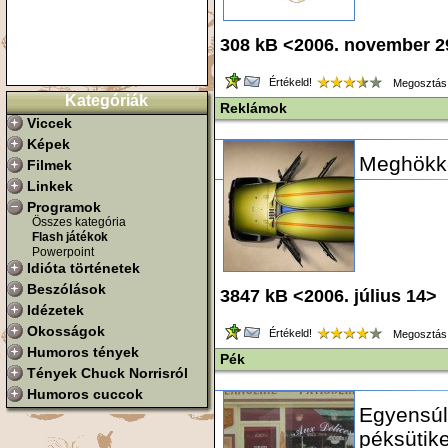
308 kB <2006. november 
Értékeld!
Megosztás
Kategóriák
Reklámok
Viccek
Képek
Meghökke
Filmek
Linkek
Programok
Összes kategória
Flash játékok
Powerpoint
Idióta történetek
Beszólások
3847 kB <2006. július 14>
Idézetek
Okosságok
Értékeld!
Megosztás
Humoros tények
Pék
Tények Chuck Norrisról
Humoros cuccok
Egyensúly
péksütike