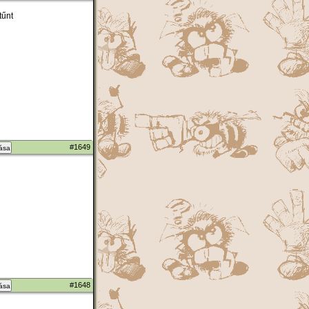
tűnt
#1649
zása
#1648
zása