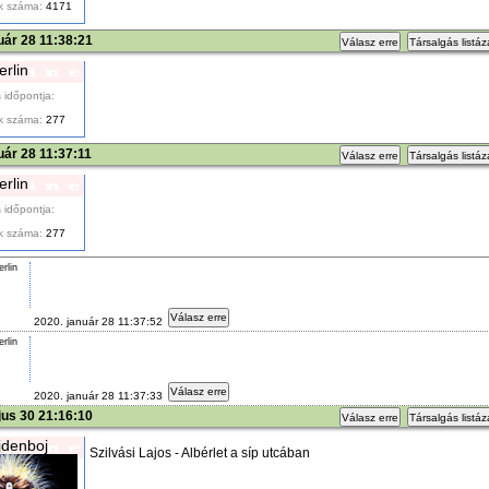
k száma:
4171
uár 28 11:38:21
Válasz erre
Társalgás listá
ferlin
 időpontja:
k száma:
277
uár 28 11:37:11
Válasz erre
Társalgás listá
ferlin
 időpontja:
k száma:
277
erlin
Válasz erre
2020. január 28 11:37:52
erlin
Válasz erre
2020. január 28 11:37:33
us 30 21:16:10
Válasz erre
Társalgás listá
denboj
Szilvási Lajos - Albérlet a síp utcában