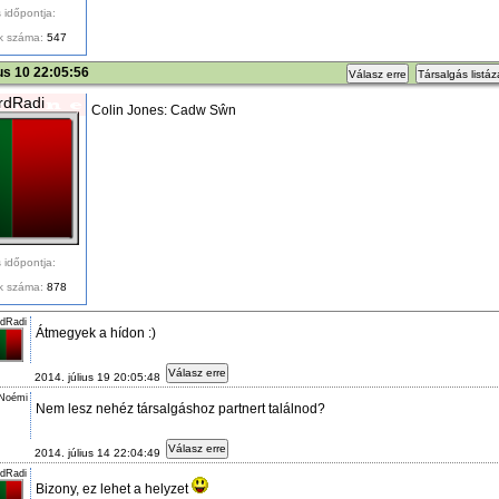
 időpontja:
k száma:
547
ius 10 22:05:56
Válasz erre
Társalgás listá
rdRadi
Colin Jones: Cadw Sŵn
 időpontja:
k száma:
878
rdRadi
Átmegyek a hídon :)
Válasz erre
2014. július 19 20:05:48
 Noémi
Nem lesz nehéz társalgáshoz partnert találnod?
Válasz erre
2014. július 14 22:04:49
rdRadi
Bizony, ez lehet a helyzet