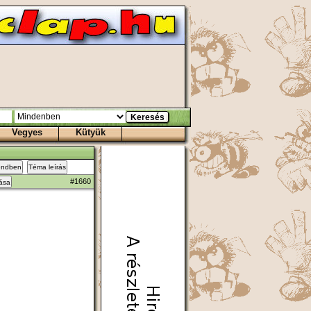
Vegyes
Kütyük
endben
Téma leírás
#1660
zása