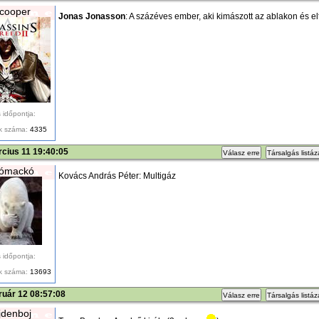
cooper
Jonas Jonasson
: A százéves ember, aki kimászott az ablakon és el
 időpontja:
k száma:
4335
cius 11 19:40:05
Válasz erre
Társalgás listá
kómackó
Kovács András Péter: Multigáz
 időpontja:
k száma:
13693
ruár 12 08:57:08
Válasz erre
Társalgás listá
denboj