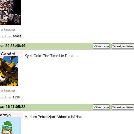
 időpontja:
k száma:
10661
us 29 23:40:49
Válasz erre
Társalgás listá
 Gepárd
Kyell Gold: The Time He Desires
 időpontja:
k száma:
3136
uár 16 11:05:22
Válasz erre
Társalgás listá
ernyo
Mariam Petroszjan: Abban a házban