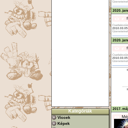
Üzeneteine
2020. jan
Csatlakozás
2010.03.05
Üzeneteine
2020. jan
Csatlakozás
2010.03.05
Üzeneteine
f
f
2017. máj
Kategóriák
Méj
Viccek
Képek