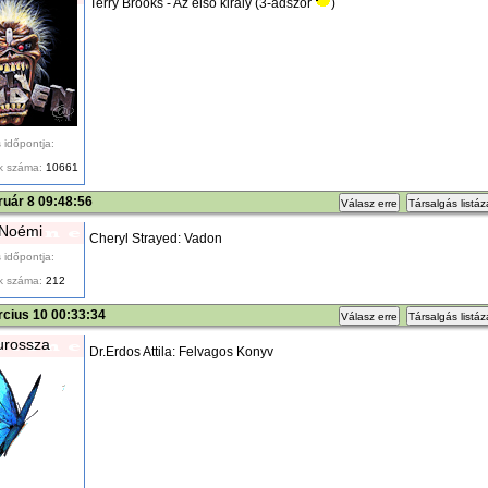
Terry Brooks - Az első király (3-adszor
)
 időpontja:
k száma:
10661
ruár 8 09:48:56
Válasz erre
Társalgás listá
 Noémi
Cheryl Strayed: Vadon
 időpontja:
k száma:
212
cius 10 00:33:34
Válasz erre
Társalgás listá
urossza
Dr.Erdos Attila: Felvagos Konyv