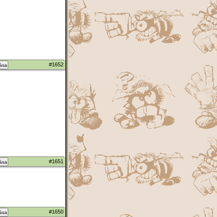
#1652
zása
#1651
zása
#1650
zása