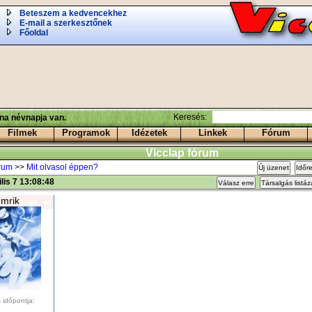
Beteszem a kedvencekhez
E-mail a szerkesztőnek
Főoldal
Keresés:
ina névnapja van.
Filmek
Programok
Idézetek
Linkek
Fórum
Vicclap fórum
órum
>>
Mit olvasol éppen?
Új üzenet
Időr
ilis 7 13:08:48
Válasz erre
Társalgás listá
mrik
 időpontja: