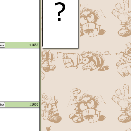
#1654
zása
#1653
zása