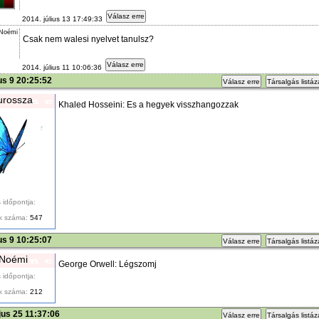
Válasz erre
2014. július 13 17:49:33
 Noémi
Csak nem walesi nyelvet tanulsz?
Válasz erre
2014. július 11 10:06:36
ius 9 20:25:52
Válasz erre
Társalgás listá
urossza
Khaled Hosseini: Es a hegyek visszhangozzak
 időpontja:
k száma:
547
ius 9 10:25:07
Válasz erre
Társalgás listá
 Noémi
George Orwell: Légszomj
 időpontja:
k száma:
212
us 25 11:37:06
Válasz erre
Társalgás listá