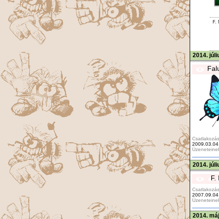
F.
2014. júl
Fal
Csatlakozás
2009.03.04
Üzeneteine
2014. júl
F.
Csatlakozás
2007.09.04
Üzeneteine
2014. máj