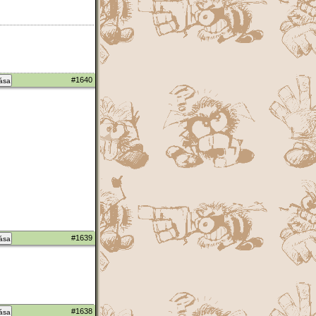
#1640
zása
#1639
zása
#1638
zása