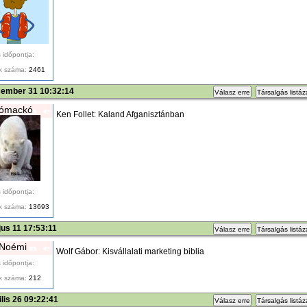
 időpontja:
k száma:
2461
cember 31 10:32:14
Válasz erre
Társalgás listá
kómackó
Ken Follet: Kaland Afganisztánban
 időpontja:
k száma:
13693
us 11 17:53:11
Válasz erre
Társalgás listá
 Noémi
Wolf Gábor: Kisvállalati marketing biblia
 időpontja:
k száma:
212
ilis 26 09:22:41
Válasz erre
Társalgás listá