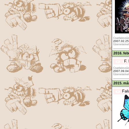
Csatlakozás
2007.02.25
Üzeneteine
2016. feb
F.
Csatlakozás
2007.09.04
Üzeneteine
2015. már
Fal