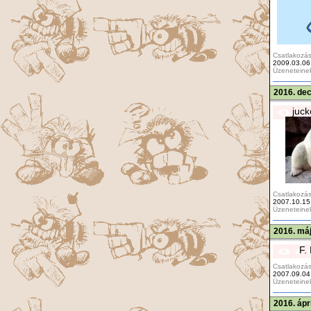
Csatlakozás
2009.03.06
Üzeneteine
2016. de
juc
Csatlakozás
2007.10.15
Üzeneteine
2016. máj
F.
Csatlakozás
2007.09.04
Üzeneteine
2016. ápr