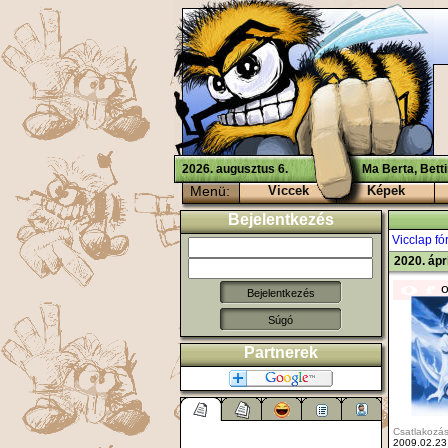
2026. augusztus 6.
Ma Berta, Bett
Menü:
Viccek
Képek
Bejelentkezés
Vicclap f
2020. ápr
o
Súgó
Partnerek
Csatlakozás
2009.02.23