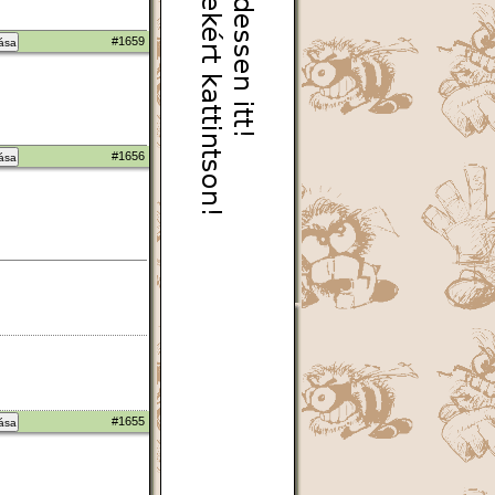
#1659
zása
#1656
zása
#1655
zása