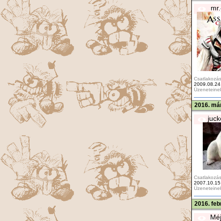
mr.
Csatlakozás
2009.08.24
Üzeneteine
2016. már
juc
Csatlakozás
2007.10.15
Üzeneteine
2016. feb
Méj