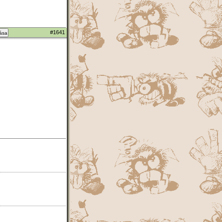
#1641
zása