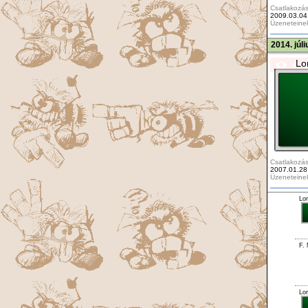
Csatlakozás
2009.03.04
Üzeneteine
2014. júl
Lo
Csatlakozás
2007.01.28
Üzeneteine
Lo
F.
Lo