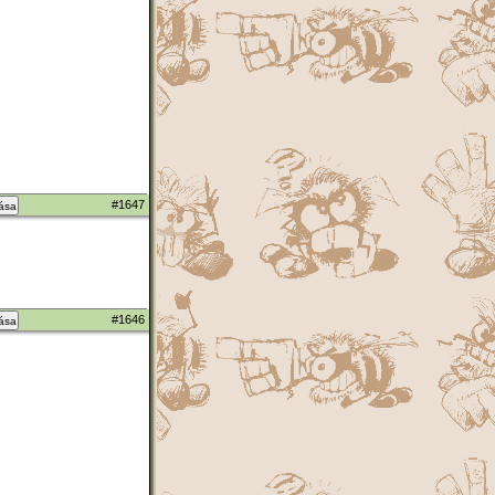
#1647
zása
#1646
zása