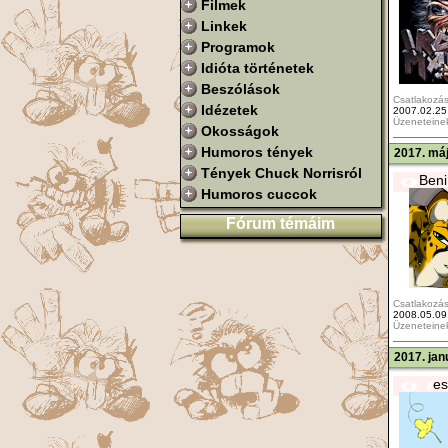
Filmek
Linkek
Programok
Idióta történetek
Beszólások
Csatlakozás
Idézetek
2007.02.25
Üzeneteine
Okosságok
Humoros tények
2017. máj
Tények Chuck Norrisról
Beni
Humoros cuccok
Fórum témáim
Csatlakozás
2008.05.09
Üzeneteine
2017. jan
es