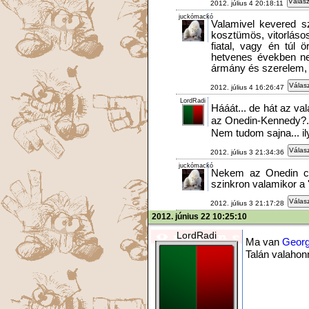
Válasz
2012. július 4 20:18:11
juckómackó
Valamivel kevered sz
kosztümös, vitorlásos
fiatal, vagy én túl 
hetvenes években ne
ármány és szerelem, i
Válasz
2012. július 4 16:26:47
LordRadi
Hááát... de hát az va
az Onedin-Kennedy?.
Nem tudom sajna... i
Válasz
2012. július 3 21:34:36
juckómackó
Nekem az Onedin csa
szinkron valamikor a 
Válasz
2012. július 3 21:17:28
2012. június 22 10:25:10
LordRadi
Ma van
Georg
Talán valaho