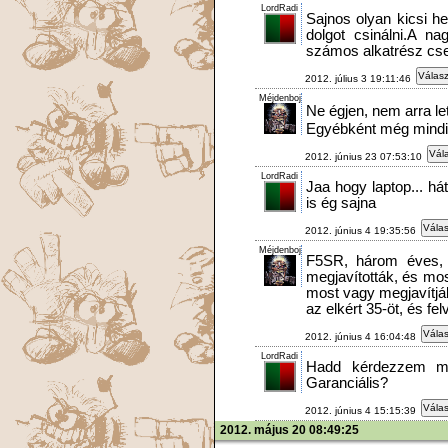
LordRadi
Sajnos olyan kicsi h
dolgot csinálni.A n
számos alkatrész cse
Válasz
2012. július 3 19:11:46
Méjdenboj
Ne égjen, nem arra le
Egyébként még mindi
Vála
2012. június 23 07:53:10
LordRadi
Jaa hogy laptop... hát
is ég sajna
Válas
2012. június 4 19:35:56
Méjdenboj
F5SR, három éves, 
megjavították, és most
most vagy megjavítjá
az elkért 35-öt, és fe
Válas
2012. június 4 16:04:48
LordRadi
Hadd kérdezzem má
Garanciális?
Válas
2012. június 4 15:15:39
2012. május 20 08:49:25