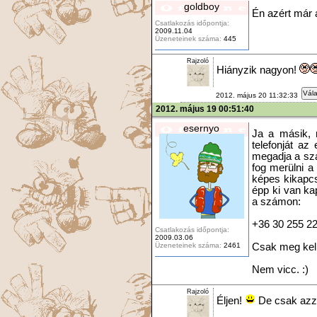
goldboy
Én azért már
Csatlakozás időpontja:
2009.11.04
Üzeneteinek száma:
445
Rajzoló
Hiányzik nagyon!
Vála
2012. május 20 11:32:33
2012. május 19 00:51:40
esernyo
Ja a másik, 
telefonját az
megadja a szá
fog merülni a
képes kikapcs
épp ki van ka
a számon:
+36 30 255 2
Csatlakozás időpontja:
2009.03.06
Üzeneteinek száma:
2461
Csak meg kell 
Nem vicc. :)
Rajzoló
Éljen!
De csak azzal