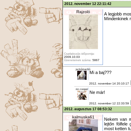
2012. november 12 22:11:42
Rajzoló
A legjobb mos
Mindenkinek m
Csatlakozás időpontja:
2009.10.03
Üzeneteinek száma:
5867
juckómackó
Mi a baj???
2012. november 14 20:10:17
mr.cooper
Ne már!
2012. november 12 22:33:59
2012. augusztus 17 08:53:32
kalmuska61
Nekem van m
lejtőn fölfel
most ketten t