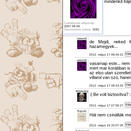
mindenkit folj
Csatlakozás időpontja:
2007.09.09
Üzeneteinek száma:
3281
nekem8
de Mejdi, neked f
hazamegyek...
Vála
2012. május 17 08:44:22
nekem8
vasarnap este... nem 
mert mar korabban is 
az elso utan szerelte
villarol van szo, han
Vála
2012. május 17 08:43:26
Méjdenboj
:( Be volt biztosítva?
Vála
2012. május 17 07:58:27
Rajzoló
Hát nem csinálták me
Vála
2012. május 16 20:07:35
Falurossza