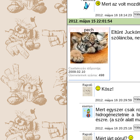
Mert az volt mozdit
Vála
2012. május 16 18:14:23
2012. május 15 22:01:54
pech
Eltűnt Juckó
szóláncba, ne
Csatlakozás időpontja:
2009.02.10
Üzeneteinek száma:
498
Rajzoló
Kösz!
Vála
2012. május 16 20:29:59
esernyo
Mert egyszer csak roha
hidrogéneztetnie a 
észre. (a szőr alatt m
Vála
2012. május 16 20:25:18
Rajzoló
Miért járt pórul?