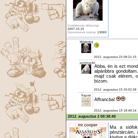
Csatlakozás időpontja:
2007.10.15
Üzeneteinek száma:
13693
Méjdenboj
2012. augusztus 23 08:21:15
juckómackó
Abba, én is ezt mon
alpáribbra gondoltam
majd csak elérem, o
bízom.
2012. augusztus 15 20:02:39
Rajzoló
Affrancba!
2012. augusztus 15 18:48:14
2012. augusztus 2 00:38:40
mr.cooper
Ma a siófok
pénztárcám, a
kivéve a diáko