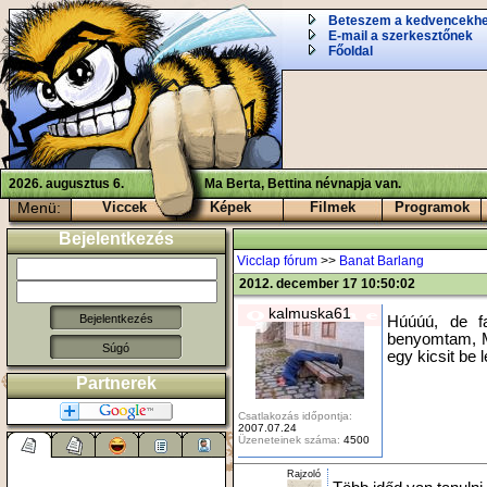
Beteszem a kedvencekh
E-mail a szerkesztőnek
Főoldal
2026. augusztus 6.
Ma Berta, Bettina névnapja van.
Menü:
Viccek
Képek
Filmek
Programok
Bejelentkezés
Vicclap fórum
>>
Banat Barlang
2012. december 17 10:50:02
kalmuska61
Húúúú, de f
benyomtam,
Súgó
egy kicsit be
Partnerek
Csatlakozás időpontja:
2007.07.24
Üzeneteinek száma:
4500
Rajzoló