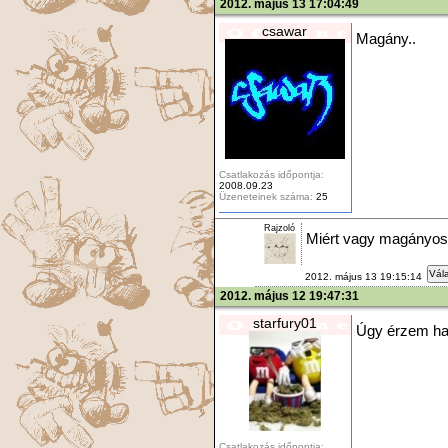
2012. május 13 17:04:49
csawar
Magány..
Csatlakozás időpontja:
2008.09.23
Üzeneteinek száma:
25
Rajzoló
Miért vagy magányos
Vála
2012. május 13 19:15:14
2012. május 12 19:47:31
starfury01
Úgy érzem hal
Csatlakozás időpontja: