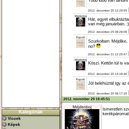
Több időd van tanulni
2012. december 25 12:29:55
Méjdenboj
Hát, egyet elbuktázt
van még januárban. :)
2012. december 25 09:29:09
Rajzoló
Szurkoltam Méjdike,
no?
2012. december 21 12:20:47
Méjdenboj
Köszi. Kettőn túl is v
2012. december 20 13:18:40
Rajzoló
Jól belehúztál így az
2012. december 20 08:17:16
2012. november 29 19:45:51
Méjdenboj
Ismeretlen sz
Kategóriák
kerékpáromat.
Viccek
Képek