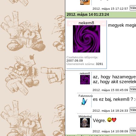
Vála
2012. május 15 17:12:57
2012. május 14 01:23:24
nekem8
megyek megint
Csatlakozás időpontja:
2007.09.09
Üzeneteinek száma:
3281
nekem8
az, hogy hazamegyek
az, hogy akit szeretek
Vála
2012. május 15 00:45:09
Falurossza
es ez baj, nekem8 ? :
Vála
2012. május 14 18:24:33
Méjdenboj
Végre.
Vála
2012. május 14 10:08:09