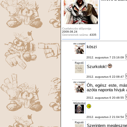
Csatlakozás időpontja:
2009.08.24
Üzeneteinek száma:
4335
mr.cooper
köszi
2012. augusztus 7 23:16:09
Rajzoló
Szurkolok!
2012. augusztus 6 22:08:47
mr.cooper
Óh, egész este, másn
azóta naponta hívjuk
2012. augusztus 6 20:48:55
Méjdenboj
2012. augusztus 2 21:04:54
Rajzoló
Szerintem meglesznek