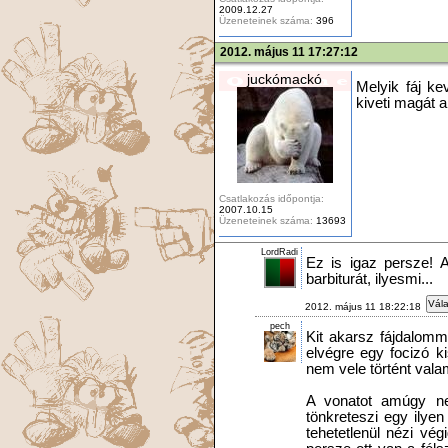
2009.12.27
Üzeneteinek száma:
396
2012. május 11 17:27:12
juckómackó
Melyik fáj k
kiveti magát a
Csatlakozás időpontja:
2007.10.15
Üzeneteinek száma:
13693
LordRadi
Ez is igaz persze! A
barbiturát, ilyesmi...
Vála
2012. május 11 18:22:18
pech
Kit akarsz fájdalomm
elvégre egy focizó k
nem vele történt valam
A vonatot amúgy ne
tönkreteszi egy ilyen
tehetetlenül nézi vé