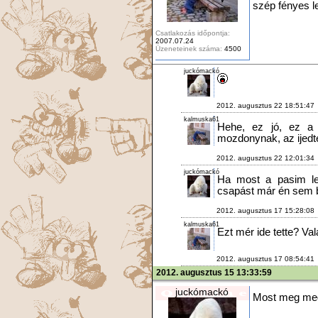
szép fényes l
Csatlakozás időpontja:
2007.07.24
Üzeneteinek száma:
4500
juckómackó
2012. augusztus 22 18:51:47
kalmuska61
Hehe, ez jó, ez a 
mozdonynak, az ijedtéb
2012. augusztus 22 12:01:34
juckómackó
Ha most a pasim len
csapást már én sem bí
2012. augusztus 17 15:28:08
kalmuska61
Ezt mér ide tette? Val
2012. augusztus 17 08:54:41
2012. augusztus 15 13:33:59
juckómackó
Most meg meg