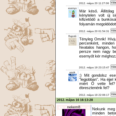
Vála
2012. május 20 11:27:06
esernyo
Már késő. Állítóla
kénytelen volt új s
kifizetődő a bunkó
folyamán megoldódott
Vála
2012. május 20 01:54:31
Rajzoló
Tényleg Omrik! Hívjuk
percenként, minden
hivatalos hangon, h
persze nem nagy be
esernyőt kér méghozz
Vála
2012. május 19 23:15:47
omrik
:) Mit gondolsz es
"legjobban". Ha éjje
miért Ő vette fe
ébresztenénk fel?
Vála
2012. május 19 22:06:17
2012. május 16 16:13:28
nekem8
Nekunk meg m
minden beto