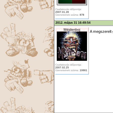
Csatlakozás időpontja:
2007.01.28
Üzeneteinek száma:
878
2012. május 31 16:49:54
Méjdenboj
A megszerelt 
Csatlakozás időpontja:
2007.02.25
Üzeneteinek száma:
10661