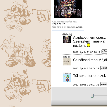
Csatlakozás időpontja:
2007.02.25
Üzeneteinek száma:
10661
Méjdenboj
Alaplapot nem csesz t
Szereztem másikat 
néztem.
Vála
2012. április 11 08:26:12
Rajzoló
Csináltasd meg Méjdi
Válas
2012. április 9 20:04:22
esernyo
Túl sokat torrentezel.
Válas
2012. április 9 19:07:33