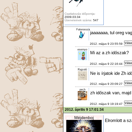
Csatlakozás időpontja:
2009.03.04
Üzeneteinek száma:
547
Falurossza
jaaaaaaa, tul oreg va
Válas
2012. május 9 23:55:59
esernyo
Mi az a zh időszak?
Válas
2012. május 9 22:16:44
Rajzoló
Ne is írjatok ide Zh 
Válas
2012. május 9 20:09:27
pech
zh időszak van, majd u
Válas
2012. május 9 19:19:47
2012. április 9 17:01:34
Méjdenboj
Elromlott a 