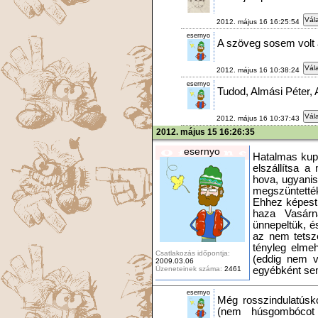
Vála
2012. május 16 16:25:54
esernyo
A szöveg sosem volt 
Vála
2012. május 16 10:38:24
esernyo
Tudod, Almási Péter, A
Vála
2012. május 16 10:37:43
2012. május 15 16:26:35
esernyo
Hatalmas kupl
elszállítsa a
hova, ugyanis
megszüntették
Ehhez képest 
haza Vasárn
ünnepeltük, é
az nem tetsze
tényleg elmeh
Csatlakozás időpontja:
(eddig nem v
2009.03.06
Üzeneteinek száma:
2461
egyébként sem
esernyo
Még rosszindulatúsko
(nem húsgombócot 