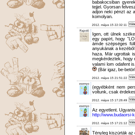
babakocsiban gyerek
tejjel. Gyorsan felves
adjon neki pénzt az 
komolyan.
Vála
2012. május 15 22:32:11
Rajzoló
Igen, ott ülnek szék
egy papírt, hogy "LO
ámde szépséges fülb
anyukának a kezéből a
haza. Már ugrottak i
megkérdeztek, hogy 
valami lom odafent i
(Bár igaz, be-betörh
Vála
2012. május 15 21:51:22
esernyo
(egyébként nem pers
voltunk, csak érdeke
Vála
2012. május 15 17:26:49
esernyo
Az egyetlent. Ugyanis
http://www.budaorsi-k
Vála
2012. május 15 17:21:12
pech
Tényleg kiszúrták az