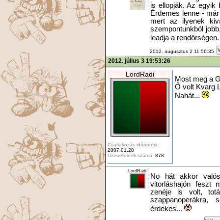
is ellopják. Az egyik
Érdemes lenne - már 
mert az ilyenek kiv
szempontunkból jobb, 
leadja a rendőrségen.
V
2012. augusztus 2 11:56:35
2012. július 3 19:53:26
LordRadi
Most meg a Gr
Ő volt Kvarg 
Nahát...
Csatlakozás időpontja:
2007.01.28
Üzeneteinek száma:
878
LordRadi
No hát akkor valós
vitorláshajón feszt 
zenéje is volt, tot
szappanoperákra, s
érdekes...