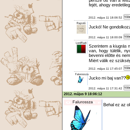
persze ott van a féls
fejét, ahogy eredetileg
Vála
2012. május 11 18:06:52
Rajzoló
Juckó! Ne gondolkozz
Vála
2012. május 11 18:00:09
LordRadi
Szerintem a kiugrás 
van, hogy túlélik, ny
bevenni előtte és nem 
Miért válik ez szüks
Vála
2012. május 11 17:45:07
Falurossza
Jucko mi baj van??
Vála
2012. május 11 17:31:42
2012. május 9 18:06:12
Falurossza
Behal ez az o