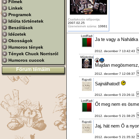
Filmek
Linkek
Programok
Csatlakozás időpontja:
Idióta történetek
2007.02.25
Üzeneteinek száma:
10661
Beszólások
Idézetek
LordRadi
Ja te vagy a Nahátka 
Okosságok
Humoros tények
V
2012. december 7 13:42:43
Tények Chuck Norrisról
Méjdenboj
Humoros cuccok
Majdan megösmersz, h
Fórum témáim
V
2012. december 7 12:08:37
Rajzoló
Sajnálhatod!
V
2012. december 5 23:26:11
LordRadi
Őt meg nem es ösmer
V
2012. december 5 21:38:25
Rajzoló
Jaj, hát nem Ő a nyo
V
2012. december 5 21:35:32