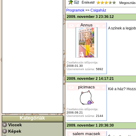
Értékeld!
Megosztás
Programok
>>
Csigaház
2009. november 3 23:36:12
Annus
A színek a legjo
Csatlakozás időpontja:
2008.01.30
Üzeneteinek száma:
5892
2009. november 2 14:17:21
picimacs
Kié a ház? Hozz
Csatlakozás időpontja:
2006.09.21
Üzeneteinek száma:
2144
Kategóriák
Viccek
2009. november 1 20:36:30
Képek
salem macsek