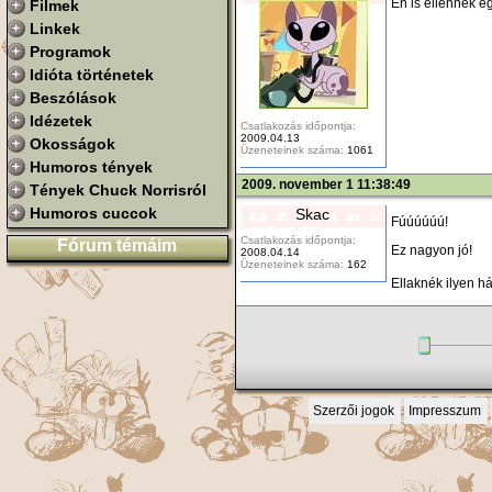
Én is ellennék e
Filmek
Linkek
Programok
Idióta történetek
Beszólások
Idézetek
Csatlakozás időpontja:
2009.04.13
Okosságok
Üzeneteinek száma:
1061
Humoros tények
2009. november 1 11:38:49
Tények Chuck Norrisról
Humoros cuccok
Skac
Fúúúúúú!
Csatlakozás időpontja:
Fórum témáim
Ez nagyon jó!
2008.04.14
Üzeneteinek száma:
162
Ellaknék ilyen há
Szerzői jogok
Impresszum