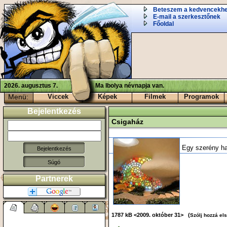
Beteszem a kedvencekh
E-mail a szerkesztőnek
Főoldal
2026. augusztus 7.
Ma Ibolya névnapja van.
Menü:
Viccek
Képek
Filmek
Programok
Bejelentkezés
Csigaház
Egy szerény ha
Súgó
Partnerek
1787 kB <2009. október 31> (
Szólj hozzá el