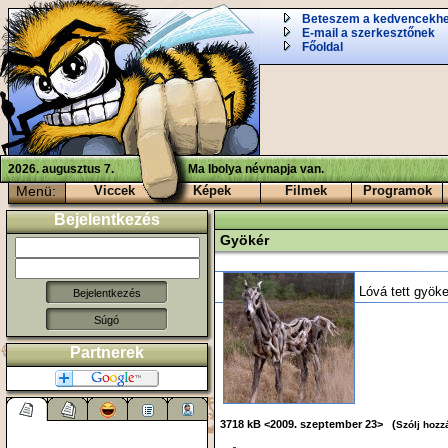
Beteszem a kedvencekh
E-mail a szerkesztőnek
Főoldal
2026. augusztus 7.
Ma Ibolya névnapja van.
Menü:
Viccek
Képek
Filmek
Programok
Bejelentkezés
Gyökér
Lóvá tett gyöke
Súgó
Partnerek
3718 kB <2009. szeptember 23> (
Szólj hozz