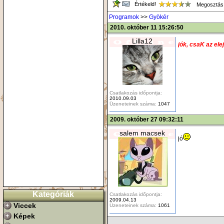
Értékeld!
Megosztás
Programok
>>
Gyökér
2010. október 11 15:26:50
Lilla12
jók, csaK az ele
Csatlakozás időpontja:
2010.09.03
Üzeneteinek száma:
1047
2009. október 27 09:32:11
salem macsek
jó
Kategóriák
Csatlakozás időpontja:
2009.04.13
Viccek
Üzeneteinek száma:
1061
Képek