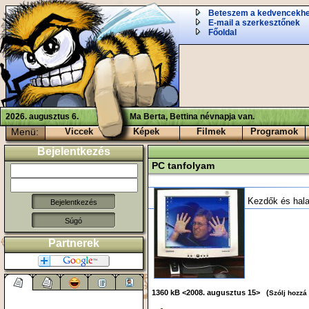
Beteszem a kedvencekh
E-mail a szerkesztőnek
Főoldal
2026. augusztus 6.
Ma Berta, Bettina névnapja van.
Menü:
Viccek
Képek
Filmek
Programok
Bejelentkezés
PC tanfolyam
Kezdők és hala
Súgó
Partnerek
1360 kB <2008. augusztus 15> (
Szólj hozzá