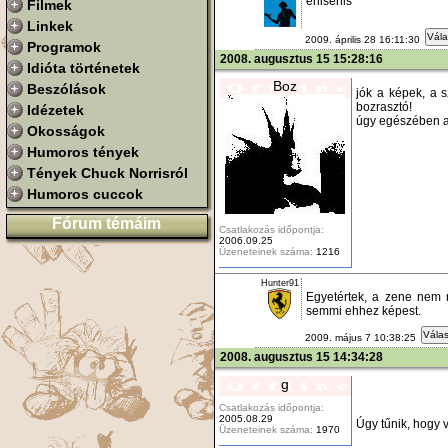
énisénis
Filmek
Linkek
Vála
2009. április 28 16:11:30
Programok
2008. augusztus 15 15:28:16
Idióta történetek
Boz
Beszólások
jók a képek, a 
bozrasztó!
Idézetek
úgy egészében a
Okosságok
Humoros tények
Tények Chuck Norrisról
Humoros cuccok
Fórum témáim
Csatlakozás időpontja:
2006.09.25
Üzeneteinek száma:
1216
Hunter91
Egyetértek, a zene nem n
semmi ehhez képest.
Válas
2009. május 7 10:38:25
2008. augusztus 15 14:34:28
g
Csatlakozás időpontja:
2005.08.29
Úgy tűnik, hogy 
Üzeneteinek száma:
1970