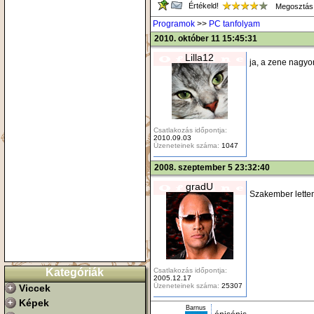
Értékeld!
Megosztás
Programok
>>
PC tanfolyam
2010. október 11 15:45:31
Lilla12
ja, a zene nagyon
Csatlakozás időpontja:
2010.09.03
Üzeneteinek száma:
1047
2008. szeptember 5 23:32:40
gradU
Szakember lette
Csatlakozás időpontja:
Kategóriák
2005.12.17
Üzeneteinek száma:
25307
Viccek
Képek
Barnus