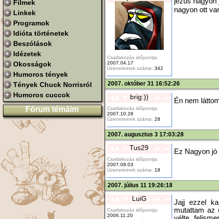
jézus nagyon 
Filmek
nagyon ott v
Linkek
Programok
Idióta történetek
Beszólások
Idézetek
Csatlakozás időpontja:
2007.04.17
Okosságok
Üzeneteinek száma:
342
Humoros tények
2007. október 31 16:52:26
Tények Chuck Norrisról
Humoros cuccok
brig:))
Én nem láttom
Fórum témáim
Csatlakozás időpontja:
2007.10.28
Üzeneteinek száma:
28
2007. augusztus 3 17:03:28
Tus29
Ez Nagyon jó 
Csatlakozás időpontja:
2007.08.03
Üzeneteinek száma:
18
2007. július 11 19:26:18
LuiG
Jajj ezzel k
mutattam az 
Csatlakozás időpontja:
2006.11.20
vélte felism