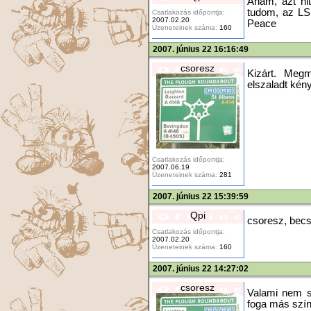
Aham, azt hit
tudom, az LS
Csatlakozás időpontja:
2007.02.20
Peace
Üzeneteinek száma:
160
2007. június 22 16:16:49
csoresz
Kizárt. Meg
elszaladt kén
Csatlakozás időpontja:
2007.06.19
Üzeneteinek száma:
281
2007. június 22 15:39:59
Qpi
csoresz, becs
Csatlakozás időpontja:
2007.02.20
Üzeneteinek száma:
160
2007. június 22 14:27:02
csoresz
Valami nem s
foga más színb