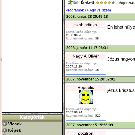
Értékeld!
Megosztás
Programok
>>
Agy vs. szem
2008. június 28 20:49:18
szabindinka
Én lehet hüly
Csatlakozás időpontja:
2008.06.28
Üzeneteinek száma:
38
2008. január 11 17:06:31
Nagy Á.Olivér
Jézus nagyon
Csatlakozás időpontja:
2007.11.20
Üzeneteinek száma:
15
2007. november 15 20:52:01
Republic
jézus krisztus
Csatlakozás időpontja:
2007.08.24
Üzeneteinek száma:
520
Kategóriák
Viccek
2007. november 5 15:56:09
Képek
pozitron