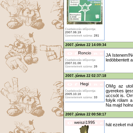
Csatlakozás időpontja:
2007.06.19
Üzeneteinek száma:
281
2007. június 22 14:09:34
Roncio
JA Istenem!Ne
ledöbbentett a 
Csatlakozás időpontja:
2007.01.06
Üzeneteinek száma:
26
2007. június 22 02:37:18
Hegi
OMg az utols
gyerekes ijes
Csatlakozás időpontja:
2005.10.16
uccsót is. O
Üzeneteinek száma:
33
folyik rólam a
Na majd holn
2007. június 22 00:58:17
weiszi1995
hát ezeket má