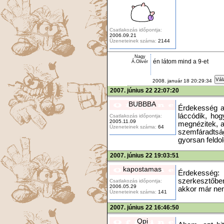
Csatlakozás időpontja:
2006.09.21
Üzeneteinek száma:
2144
Nagy
én látom mind a 9-et
Á.Olivér
Vál
2008. január 18 20:29:34
2007. június 22 22:07:20
BUBBBA
Érdekesség a 
láccódik, hog
Csatlakozás időpontja:
2005.11.09
megnézitek, a
Üzeneteinek száma:
64
szemfáradts
gyorsan feldol
2007. június 22 19:03:51
kapostamas
Érdekesség: 
szerkesztőbe
Csatlakozás időpontja:
2006.05.29
akkor már nem 
Üzeneteinek száma:
141
2007. június 22 16:46:50
Qpi