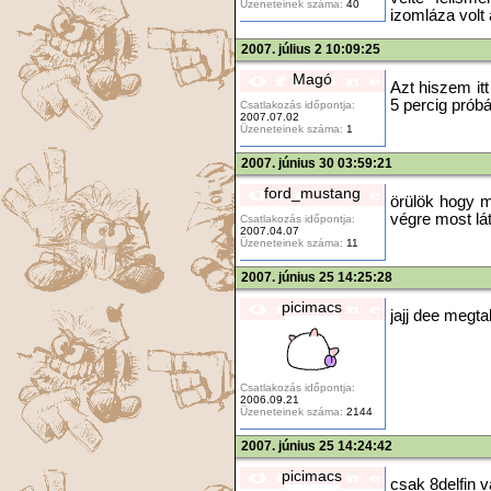
Üzeneteinek száma:
40
izomláza volt
2007. július 2 10:09:25
Magó
Azt hiszem itt
5 percig próbá
Csatlakozás időpontja:
2007.07.02
Üzeneteinek száma:
1
2007. június 30 03:59:21
ford_mustang
örülök hogy m
végre most láto
Csatlakozás időpontja:
2007.04.07
Üzeneteinek száma:
11
2007. június 25 14:25:28
picimacs
jajj dee megtal
Csatlakozás időpontja:
2006.09.21
Üzeneteinek száma:
2144
2007. június 25 14:24:42
picimacs
csak 8delfin v