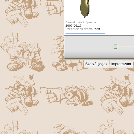
Csatlakozás időpontja:
2007.06.17
Üzeneteinek száma:
629
Szerzői jogok
Impresszum