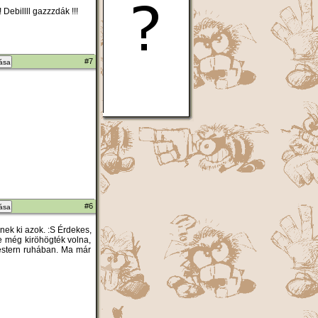
Debillll gazzzdák !!!
#7
zása
#6
zása
nek ki azok. :S Érdekes,
 még kiröhögték volna,
western ruhában. Ma már