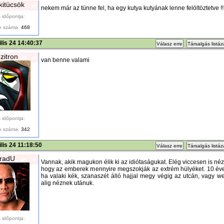
kitücsök
nekem már az tünne fel, ha egy kutya kutyának lenne felöltöztetve !!! 
 időpontja:
k száma:
468
ilis 24 14:40:37
Válasz erre
Társalgás listá
zitron
van benne valami
 időpontja:
k száma:
342
ilis 24 11:18:50
Válasz erre
Társalgás listá
radU
Vannak, akik magukon élik ki az idiótaságukat. Elég viccesen is néz
hogy az emberek mennyire megszokják az extrém hülyéket. 10 éve
ha valaki kék, szanaszét álló hajjal megy végig az utcán, vagy 
alig néznek utánuk.
 időpontja: