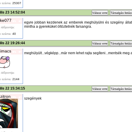
k száma:
25307
ilis 23 14:52:04
Válasz erre
Társalgás listá
ike077
egyre jobban kezdenek az emberek meghülyülni és szegény állato
mintha a gyereküket öltöztetnék farsangra.
 időpontja:
k száma:
40
ilis 22 19:26:44
Válasz erre
Társalgás listá
cimacs
meghülyült...végképp...már nem lehet rajta segíteni...mentsék meg a 
 időpontja:
k száma:
2144
ilis 22 15:34:15
Válasz erre
Társalgás listá
zitron
szegények