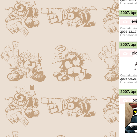
Üzeneteine
2007. ápr
ev
Csatlakozás
2006.12.17
Üzeneteine
2007. ápr
pi
Csatlakozás
2006.09.21
Üzeneteine
2007. ápr
po