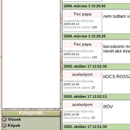
2006. március 3 15:26:50
Fec papa
nem tudtam v
Csatlakozás időpontja:
2005.09.13
Üzeneteinek száma:
139
2006. március 3 15:26:20
Fec papa
bocsásonn me
nevét akir kira
Csatlakozás időpontja:
2005.09.13
Üzeneteinek száma:
139
2005. október 17 12:52:39
acelsolyom
bOCS ROSSZ 
Csatlakozás időpontja:
2005.10.09
Üzeneteinek száma:
22
2005. október 17 12:52:13
acelsolyom
RÖV
Csatlakozás időpontja:
Kategóriák
2005.10.09
Üzeneteinek száma:
22
Viccek
Képek
2005. október 17 12:51:39