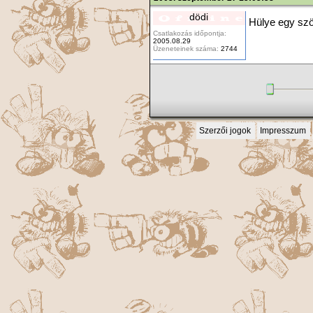
dödi
Hülye egy szö
Csatlakozás időpontja:
2005.08.29
Üzeneteinek száma:
2744
Szerzői jogok
Impresszum