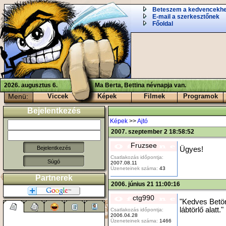
Beteszem a kedvencekh
E-mail a szerkesztőnek
Főoldal
2026. augusztus 6.
Ma Berta, Bettina névnapja van.
Menü:
Viccek
Képek
Filmek
Programok
Bejelentkezés
Képek
>>
Ajtó
2007. szeptember 2 18:58:52
Fruzsee
Ügyes!
Csatlakozás időpontja:
Súgó
2007.08.11
Üzeneteinek száma:
43
Partnerek
2006. június 21 11:00:16
ctg990
"Kedves Betör
lábtörlő alatt."
Csatlakozás időpontja:
2006.04.28
Üzeneteinek száma:
1466