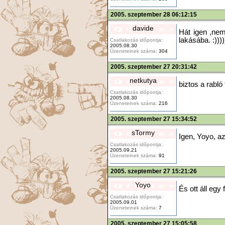
2005. szeptember 28 06:12:15
davide
Hát igen ,nem
lakásába. :))))
Csatlakozás időpontja:
2005.08.30
Üzeneteinek száma:
304
2005. szeptember 27 20:31:42
netkutya
biztos a rabl
Csatlakozás időpontja:
2005.08.30
Üzeneteinek száma:
216
2005. szeptember 27 15:34:52
sTormy
Igen, Yoyo, az
Csatlakozás időpontja:
2005.09.21
Üzeneteinek száma:
91
2005. szeptember 27 15:21:26
Yoyo
És ott áll egy 
Csatlakozás időpontja:
2005.09.01
Üzeneteinek száma:
7
2005. szeptember 27 15:05:58