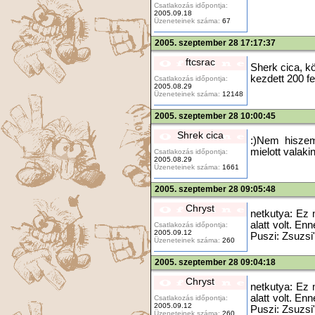
Csatlakozás időpontja:
2005.09.18
Üzeneteinek száma:
67
2005. szeptember 28 17:17:37
ftcsrac
Sherk cica, k
kezdett 200 f
Csatlakozás időpontja:
2005.08.29
Üzeneteinek száma:
12148
2005. szeptember 28 10:00:45
Shrek cica
:)Nem hiszem
mielott valak
Csatlakozás időpontja:
2005.08.29
Üzeneteinek száma:
1661
2005. szeptember 28 09:05:48
Chryst
netkutya: Ez 
alatt volt. En
Csatlakozás időpontja:
2005.09.12
Puszi: Zsuzs
Üzeneteinek száma:
260
2005. szeptember 28 09:04:18
Chryst
netkutya: Ez 
alatt volt. En
Csatlakozás időpontja:
2005.09.12
Puszi: Zsuzs
Üzeneteinek száma:
260