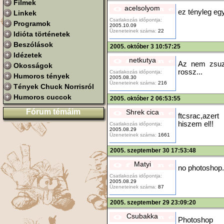
Filmek
acelsolyom
ez tényleg eg
Linkek
Csatlakozás időpontja:
Programok
2005.10.09
Üzeneteinek száma:
22
Idióta történetek
Beszólások
2005. október 3 10:57:25
Idézetek
netkutya
Az nem zsuzsi
Okosságok
rossz...
Csatlakozás időpontja:
Humoros tények
2005.08.30
Üzeneteinek száma:
216
Tények Chuck Norrisról
Humoros cuccok
2005. október 2 06:53:55
Fórum témáim
Shrek cica
ftcsrac,azer
hiszem el!!
Csatlakozás időpontja:
2005.08.29
Üzeneteinek száma:
1661
2005. szeptember 30 17:53:48
Matyi
no photoshop.
Csatlakozás időpontja:
2005.08.29
Üzeneteinek száma:
87
2005. szeptember 29 23:09:20
Csubakka
Photoshop