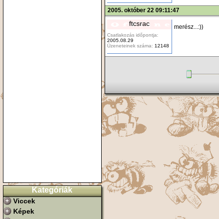
2005. október 22 09:11:47
ftcsrac
merész...:))
Csatlakozás időpontja:
2005.08.29
Üzeneteinek száma:
12148
Kategóriák
Viccek
Képek