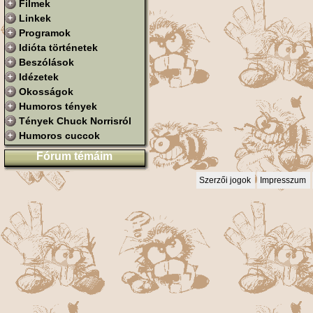
Filmek
Linkek
Programok
Idióta történetek
Beszólások
Idézetek
Okosságok
Humoros tények
Tények Chuck Norrisról
Humoros cuccok
Fórum témáim
Szerzői jogok
Impresszum