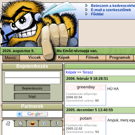
Beteszem a kedvencekh
E-mail a szerkesztőnek
Főoldal
2026. augusztus 9.
Ma Emőd névnapja van.
Menü:
Viccek
Képek
Filmek
Programok
Bejelentkezés
Képek
>>
Terasz
2006. február 9 18:28:51
greenday
HÜ HA
Csatlakozás időpontja:
Súgó
2006.02.04
Üzeneteinek száma:
60
Partnerek
2005. december 5 13:40:55
potam
Anyjuk, menj egy 
Csatlakozás időpontja:
2005.12.02
Üzeneteinek száma:
53