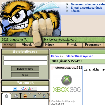
Beteszem a kedvencekh
E-mail a szerkesztőnek
Főoldal
2026. augusztus 7.
Ma Ibolya névnapja van.
Menü:
Viccek
Képek
Filmek
Programok
Bejelentkezés
Képek
>>
Történet Kresz nyelven
2010. június 5 15:24:19
motoroscsávesz712
Ez a tábla me
Súgó
Partnerek
Csatlakozás időpontja:
2010.06.05