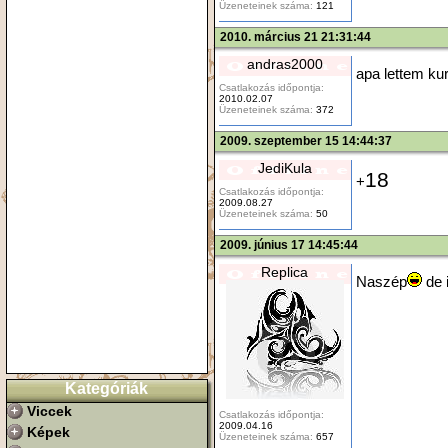
Üzeneteinek száma:
121
2010. március 21 21:31:44
andras2000
apa lettem ku
Csatlakozás időpontja:
2010.02.07
Üzeneteinek száma:
372
2009. szeptember 15 14:44:37
JediKula
18
+
Csatlakozás időpontja:
2009.08.27
Üzeneteinek száma:
50
2009. június 17 14:45:44
Replica
Naszép
de i
Kategóriák
Viccek
Csatlakozás időpontja:
2009.04.16
Képek
Üzeneteinek száma:
657