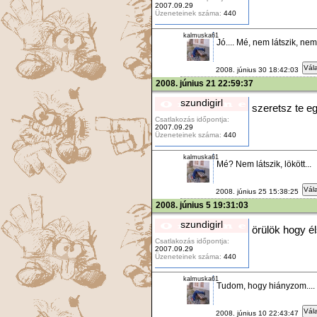
2007.09.29
Üzeneteinek száma:
440
kalmuska61
Jó.... Mé, nem látszik, nem 
Vála
2008. június 30 18:42:03
2008. június 21 22:59:37
szundigirl
szeretsz te eg
Csatlakozás időpontja:
2007.09.29
Üzeneteinek száma:
440
kalmuska61
Mé? Nem látszik, lökött...
Vála
2008. június 25 15:38:25
2008. június 5 19:31:03
szundigirl
örülök hogy él
Csatlakozás időpontja:
2007.09.29
Üzeneteinek száma:
440
kalmuska61
Tudom, hogy hiányzom....
Vála
2008. június 10 22:43:47