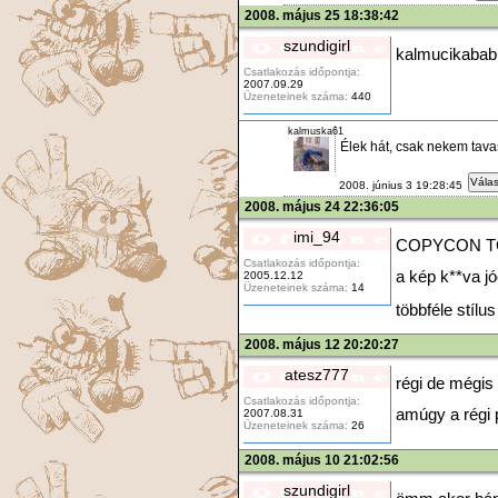
2008. május 25 18:38:42
szundigirl
kalmucikabab
Csatlakozás időpontja:
2007.09.29
Üzeneteinek száma:
440
kalmuska61
Élek hát, csak nekem tava
Válas
2008. június 3 19:28:45
2008. május 24 22:36:05
imi_94
COPYCON 
Csatlakozás időpontja:
a kép k**va
2005.12.12
Üzeneteinek száma:
14
többféle stílu
2008. május 12 20:20:27
atesz777
régi de még
Csatlakozás időpontja:
amúgy a régi 
2007.08.31
Üzeneteinek száma:
26
2008. május 10 21:02:56
szundigirl