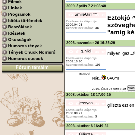
Filmek
2009. április 7 21:08:48
Linkek
SmileGirl ^^
Programok
Eztökjó ^
Idióta történetek
Csatlakozás időpontja:
szövegh
2009.04.03
Beszólások
Üzeneteinek száma:
36
"amíg ké
Idézetek
Okosságok
2008. november 26 16:35:29
Humoros tények
g.niki
Tények Chuck Norrisról
milyen igaz...fé
Humoros cuccok
Csatlakozás időpontja:
2008.10.30
Üzeneteinek száma:
196
Fórum témáim
Márkóció
Nők...
GAGYI!
Vála
2010. július 26 09:58:19
2008. október 18 17:00:15
jessyca
giliszta ezt e
Csatlakozás időpontja:
2008.08.21
Üzeneteinek száma:
5
2008. október 6 16:49:31
Giliszta