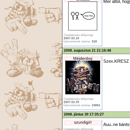
Mer attól, ho
Csatlakozás időpontja:
2007.02.10
Üzeneteinek száma:
318
2008. augusztus 21 21:16:48
Méjdenboj
Szex.KRESZ
Csatlakozás időpontja:
2007.02.25
Üzeneteinek száma:
10661
2008. június 30 17:35:27
szundigirl
Auu..ne bánts
Csatlakozás időpontja: