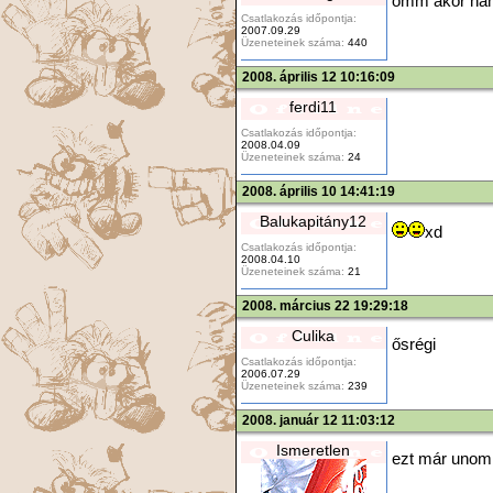
ömm akor hán
Csatlakozás időpontja:
2007.09.29
Üzeneteinek száma:
440
2008. április 12 10:16:09
ferdi11
Csatlakozás időpontja:
2008.04.09
Üzeneteinek száma:
24
2008. április 10 14:41:19
Balukapitány12
xd
Csatlakozás időpontja:
2008.04.10
Üzeneteinek száma:
21
2008. március 22 19:29:18
Culika
ősrégi
Csatlakozás időpontja:
2006.07.29
Üzeneteinek száma:
239
2008. január 12 11:03:12
Ismeretlen
ezt már unom.