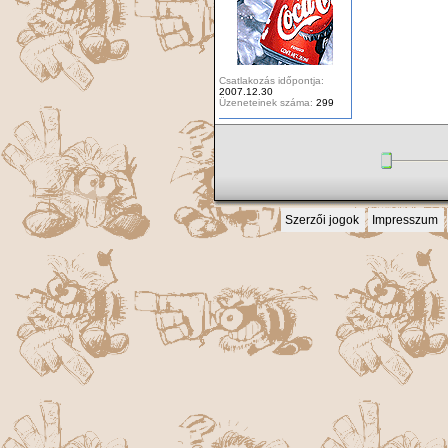
Csatlakozás időpontja:
2007.12.30
Üzeneteinek száma:
299
Szerzői jogok
Impresszum