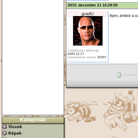
2015. december 21 10:29:50
gradU
Ilyen, amikor a v
Csatlakozás időpontja:
2005.12.17
Üzeneteinek száma:
25307
Kategóriák
Viccek
Képek