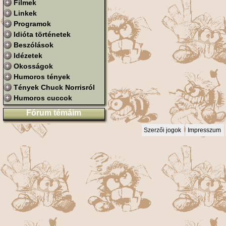
Filmek
Linkek
Programok
Idióta történetek
Beszólások
Idézetek
Okosságok
Humoros tények
Tények Chuck Norrisról
Humoros cuccok
Fórum témáim
Szerzői jogok
Impresszum