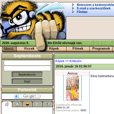
Beteszem a kedvencekh
E-mail a szerkesztőnek
Főoldal
2026. augusztus 9.
Ma Emőd névnapja van.
Menü:
Viccek
Képek
Filmek
Programok
Bejelentkezés
Képek
>>
Költözés
2016. január 16 01:56:57
Annus
Kész balesetves
Súgó
Partnerek
Csatlakozás időpontja:
2008.01.30
Üzeneteinek száma:
5892