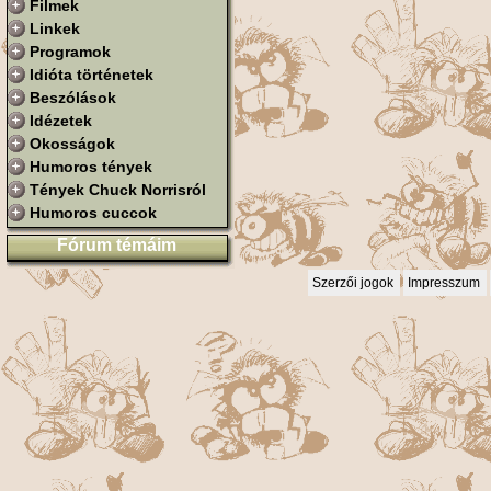
Filmek
Linkek
Programok
Idióta történetek
Beszólások
Idézetek
Okosságok
Humoros tények
Tények Chuck Norrisról
Humoros cuccok
Fórum témáim
Szerzői jogok
Impresszum