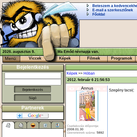
Beteszem a kedvencekh
E-mail a szerkesztőnek
Főoldal
2026. augusztus 9.
Ma Emőd névnapja van.
Menü:
Viccek
Képek
Filmek
Programok
Bejelentkezés
Képek
>>
Hóban
2012. február 6 21:56:53
Annus
Szegény tacsi(:
Súgó
Partnerek
Csatlakozás időpontja:
2008.01.30
Üzeneteinek száma:
5892