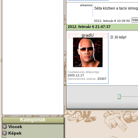
antiannus
Séta közben a tacsi simoga
Vála
2012. február 8 10:26:50
2012. február 6 21:47:37
gradU
:D Jó kép!
Csatlakozás időpontja:
2005.12.17
Üzeneteinek száma:
25307
Kategóriák
Viccek
Képek