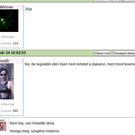
Winner
JAja
 időpontja:
k száma:
124
uár 24 10:02:53
Válasz erre
Társalgás listá
riniti5
Na, de legalább idén ilyen nem lehetet a dakaron, mert most tevem
 időpontja:
k száma:
490
peet
Nem baj, van helyette láma.
Amúgy meg: szegény motoros.