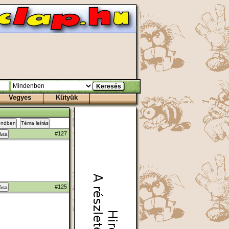
Vegyes
Kütyük
endben
Téma leírás
#127
zása
#125
zása