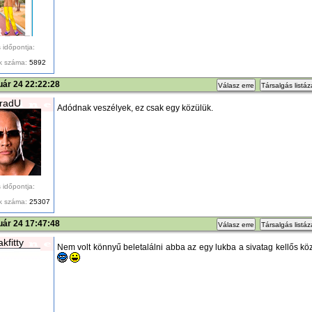
 időpontja:
k száma:
5892
uár 24 22:22:28
Válasz erre
Társalgás listá
radU
Adódnak veszélyek, ez csak egy közülük.
 időpontja:
k száma:
25307
uár 24 17:47:48
Válasz erre
Társalgás listá
kfitty
Nem volt könnyű beletalálni abba az egy lukba a sivatag kellős köze