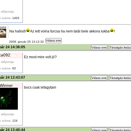
 időpontja:
k száma:
1403
uszka
Na hallod!
Az lett volna furcsa ha nem talál bele akkora lukba
!
Válasz erre
2009. január 25 13:12:32
uár 24 14:36:05
Válasz erre
Társalgás listá
ca092
Ez most mire volt jó?
 időpontja:
k száma:
63
uár 24 13:43:07
Válasz erre
Társalgás listá
Winner
bocs csak lefagytam
 időpontja:
k száma:
124
uár 24 13:40:44
Válasz erre
Társalgás listá