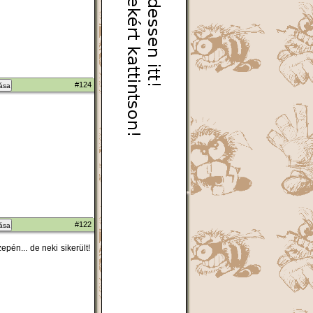
#124
zása
#122
zása
pén... de neki sikerült!