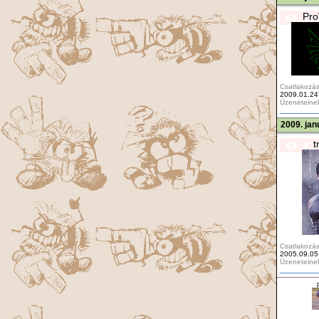
Pro
Csatlakozás
2009.01.24
Üzeneteine
2009. jan
t
Csatlakozás
2005.09.05
Üzeneteine