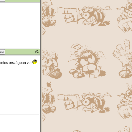
#2
zása
entes országban volt