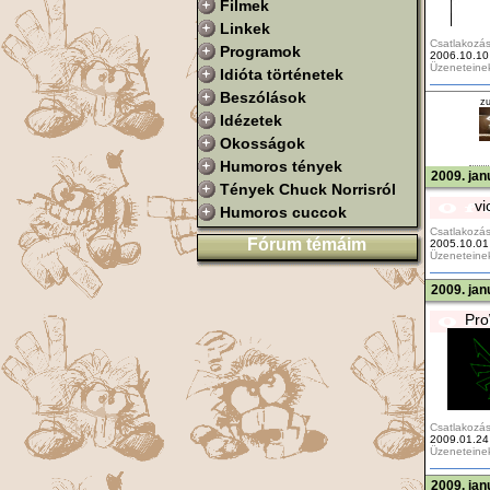
Filmek
Linkek
Csatlakozás
Programok
2006.10.10
Üzeneteine
Idióta történetek
Beszólások
z
Idézetek
Okosságok
Humoros tények
2009. jan
Tények Chuck Norrisról
vi
Humoros cuccok
Csatlakozás
Fórum témáim
2005.10.01
Üzeneteine
2009. jan
Pro
Csatlakozás
2009.01.24
Üzeneteine
2009. jan