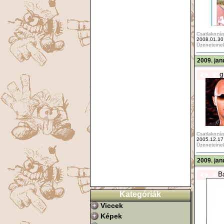
Csatlakozás
2008.01.30
Üzeneteine
2009. jan
g
Csatlakozás
2005.12.17
Üzeneteine
2009. jan
Ba
Kategóriák
Viccek
Képek