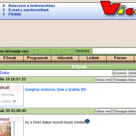
Beteszem a kedvencekhez
E-mail a szerkesztőnek
Főoldal
Keresés:
ina névnapja van.
Filmek
Programok
Idézetek
Linkek
Fórum
Képek
Dakar
Új üzenet
Időr
ilis 10 16:57:33
Válasz erre
Társalgás listá
éka8
Szegény motoros, bele a lyukba XD
 időpontja:
k száma:
47
uár 25 01:00:45
Válasz erre
Társalgás listá
nnus
Az a híres dakar hozott össze minket