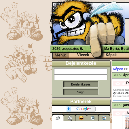
2026. augusztus 6.
Ma Berta, Bett
Menü:
Viccek
Képek
Bejelentkezés
Képek
>>
2009. ápr
R
Csatlakozás
Súgó
2008.07.26
Üzeneteine
Partnerek
2009. jan
A