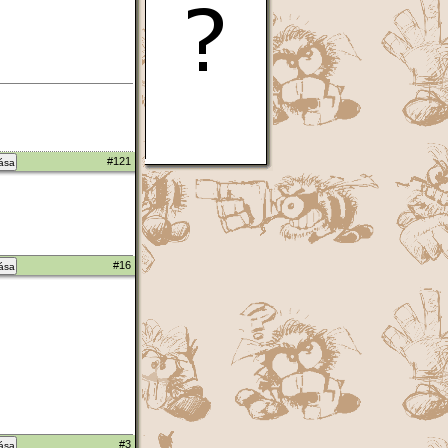
#121
zása
#16
zása
#3
zása