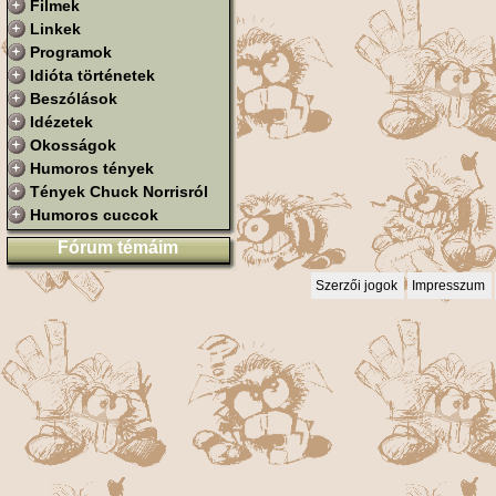
Filmek
Linkek
Programok
Idióta történetek
Beszólások
Idézetek
Okosságok
Humoros tények
Tények Chuck Norrisról
Humoros cuccok
Fórum témáim
Szerzői jogok
Impresszum