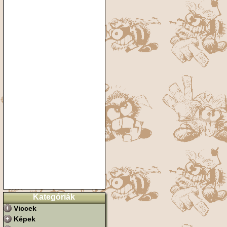
Kategóriák
Viccek
Képek