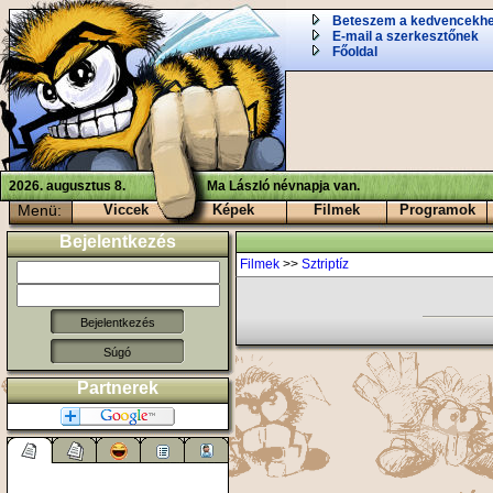
Beteszem a kedvencekh
E-mail a szerkesztőnek
Főoldal
2026. augusztus 8.
Ma László névnapja van.
Menü:
Viccek
Képek
Filmek
Programok
Bejelentkezés
Filmek
>>
Sztriptíz
Súgó
Partnerek