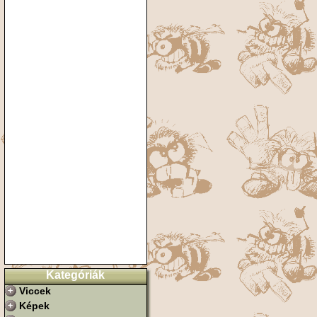
Kategóriák
Viccek
Képek