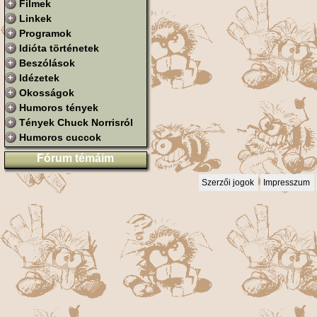
Filmek
Linkek
Programok
Idióta történetek
Beszólások
Idézetek
Okosságok
Humoros tények
Tények Chuck Norrisról
Humoros cuccok
Fórum témáim
Szerzői jogok
Impresszum