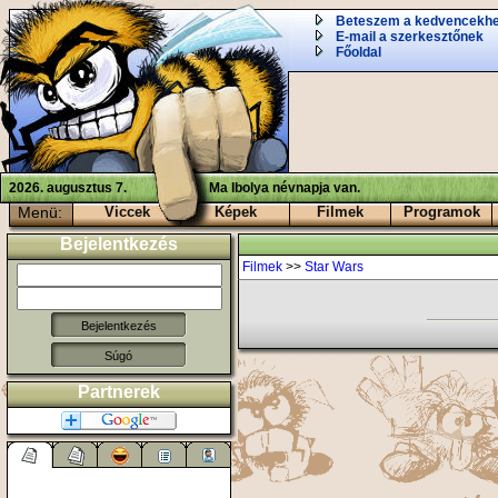
Beteszem a kedvencekh
E-mail a szerkesztőnek
Főoldal
2026. augusztus 7.
Ma Ibolya névnapja van.
Menü:
Viccek
Képek
Filmek
Programok
Bejelentkezés
Filmek
>>
Star Wars
Súgó
Partnerek