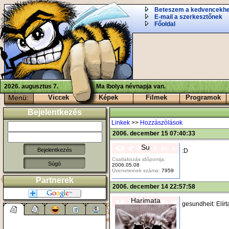
Beteszem a kedvencekh
E-mail a szerkesztőnek
Főoldal
2026. augusztus 7.
Ma Ibolya névnapja van.
Menü:
Viccek
Képek
Filmek
Programok
Bejelentkezés
Linkek
>>
Hozzászólások
2006. december 15 07:40:33
Su
:D
Csatlakozás időpontja:
Súgó
2006.05.08
Üzeneteinek száma:
7959
Partnerek
2006. december 14 22:57:58
Harimata
gesundheit: Elírtad