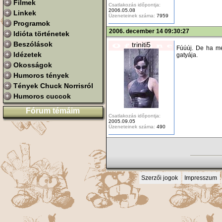
Filmek
Csatlakozás időpontja:
2006.05.08
Linkek
Üzeneteinek száma:
7959
Programok
2006. december 14 09:30:27
Idióta történetek
Beszólások
triniti5
Fúúúj. De ha mé
Idézetek
gatyája.
Okosságok
Humoros tények
Tények Chuck Norrisról
Humoros cuccok
Fórum témáim
Csatlakozás időpontja:
2005.09.05
Üzeneteinek száma:
490
Szerzői jogok
Impresszum