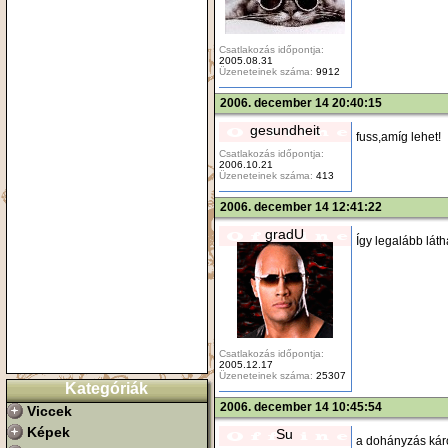
Csatlakozás időpontja:
2005.08.31
Üzeneteinek száma:
9912
2006. december 14 20:40:15
gesundheit
fuss,amíg lehet!
Csatlakozás időpontja:
2006.10.21
Üzeneteinek száma:
413
2006. december 14 12:41:22
gradU
Így legalább láth
Csatlakozás időpontja:
2005.12.17
Üzeneteinek száma:
25307
Kategóriák
2006. december 14 10:45:54
Viccek
Képek
Su
a dohányzás kár