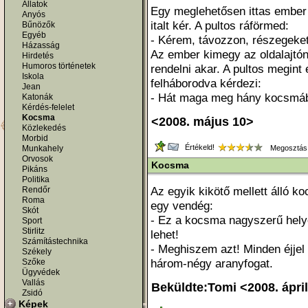
Állatok
Egy meglehetősen ittas ember
Anyós
italt kér. A pultos ráförmed:
Bűnözők
Egyéb
- Kérem, távozzon, részegeket
Házasság
Az ember kimegy az oldalajtón,
Hirdetés
Humoros történetek
rendelni akar. A pultos megint
Iskola
felháborodva kérdezi:
Jean
- Hát maga meg hány kocsmáb
Katonák
Kérdés-felelet
Kocsma
<2008. május 10>
Közlekedés
Morbid
Értékeld!
Munkahely
Megosztás
Orvosok
Kocsma
Pikáns
Politika
Az egyik kikötő mellett álló 
Rendőr
Roma
egy vendég:
Skót
- Ez a kocsma nagyszerű hely
Sport
Stirlitz
lehet!
Számítástechnika
- Meghiszem azt! Minden éjjel 
Székely
három-négy aranyfogat.
Szőke
Ügyvédek
Vallás
Beküldte:Tomi <2008. ápril
Zsidó
Képek