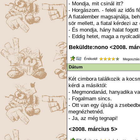
- Mondja, mit csinál itt?
- Horgászom. - feleli az idős fé
A fiatalember magsajnálja, be
sör mellett, a fiatal kérdezi az 
- És mondja, hány halat fogott
- Eddig hetet, maga a nyolcadi
Beküldte:nono <2008. már
Értékeld!
Megosztás
Dátum
Két cimbora találkozik a kocs
kérdi a másiktól:
- Megmondanád, hanyadika v
- Fogalmam sincs.
- Ott van egy újság a zsebedb
megnézhetnéd.
- Ja, az még tegnapi!
<2008. március 5>