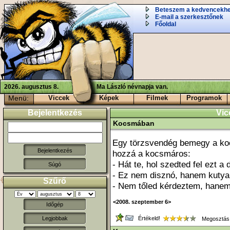
Beteszem a kedvencekh
E-mail a szerkesztőnek
Főoldal
2026. augusztus 8.
Ma László névnapja van.
Menü:
Viccek
Képek
Filmek
Programok
Bejelentkezés
Vic
Kocsmában
Egy törzsvendég bemegy a koc
hozzá a kocsmáros:
- Hát te, hol szedted fel ezt a 
Súgó
- Ez nem disznó, hanem kutya! -
Szűrő
- Nem tőled kérdeztem, hanem
<2008. szeptember 6>
Időgép
Értékeld!
Legjobbak
Megosztás