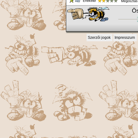
Értékeld!
Megosztás
Ös
Szerzői jogok
Impresszum