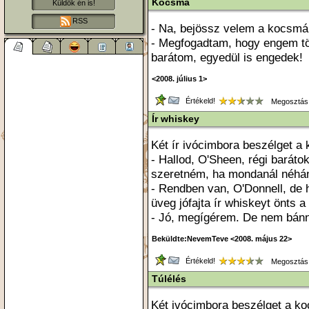
Kocsma
Küldök én is!
RSS
- Na, bejössz velem a kocsmá
- Megfogadtam, hogy engem töb
barátom, egyedül is engedek!
<2008. július 1>
Értékeld!
Megosztás
Ír whiskey
Két ír ivócimbora beszélget a
- Hallod, O'Sheen, régi baráto
szeretném, ha mondanál néhán
- Rendben van, O'Donnell, de 
üveg jófajta ír whiskeyt önts a
- Jó, megígérem. De nem bánn
Beküldte:NevemTeve <2008. május 22>
Értékeld!
Megosztás
Túlélés
Két ivócimbora beszélget a k