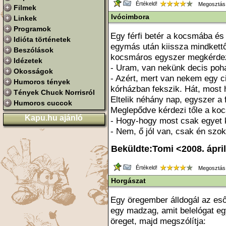
Értékeld!
Megosztás
Filmek
Ivócimbora
Linkek
Programok
Egy férfi betér a kocsmába és 
Idióta történetek
egymás után kiissza mindkettő
Beszólások
kocsmáros egyszer megkérdez
Idézetek
- Uram, van nekünk decis poha
Okosságok
- Azért, mert van nekem egy c
Humoros tények
kórházban fekszik. Hát, most h
Tények Chuck Norrisról
Eltelik néhány nap, egyszer a f
Humoros cuccok
Meglepődve kérdezi tőle a ko
Kapu.hu ajánló
- Hogy-hogy most csak egyet k
- Nem, ő jól van, csak én szok
Beküldte:Tomi <2008. ápril
Értékeld!
Megosztás
Horgászat
Egy öregember álldogál az es
egy madzag, amit belelógat eg
öreget, majd megszólítja: