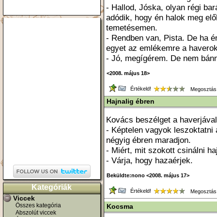
- Hallod, Jóska, olyan régi ba
adódik, hogy én halok meg elő
temetésemen.
- Rendben van, Pista. De ha é
egyet az emlékemre a haverok
- Jó, megígérem. De nem bán
<2008. május 18>
Értékeld!
Megosztás
Hajnalig ébren
Kovács beszélget a haverjáva
- Képtelen vagyok leszoktatni 
négyig ébren maradjon.
- Miért, mit szokott csinálni h
- Várja, hogy hazaérjek.
Beküldte:nono <2008. május 17>
Kategóriák
Értékeld!
Megosztás
Viccek
Összes kategória
Kocsma
Abszolút viccek