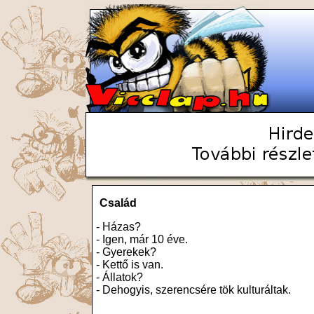
Család
- Házas?
- Igen, már 10 éve.
- Gyerekek?
- Kettő is van.
- Állatok?
- Dehogyis, szerencsére tök kulturáltak.