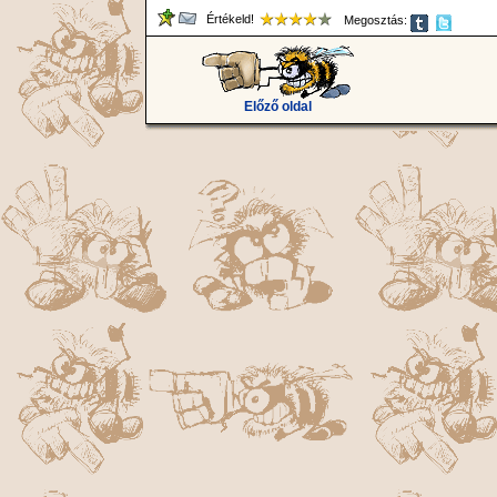
Értékeld!
Megosztás:
Előző oldal