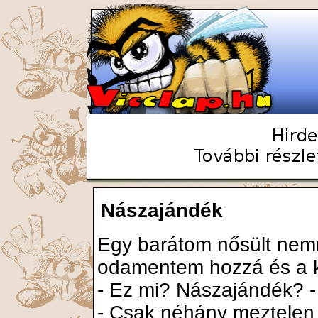
Nászajándék
Egy barátom nősült nem
odamentem hozzá és a k
- Ez mi? Nászajándék? -
- Csak néhány meztelen f