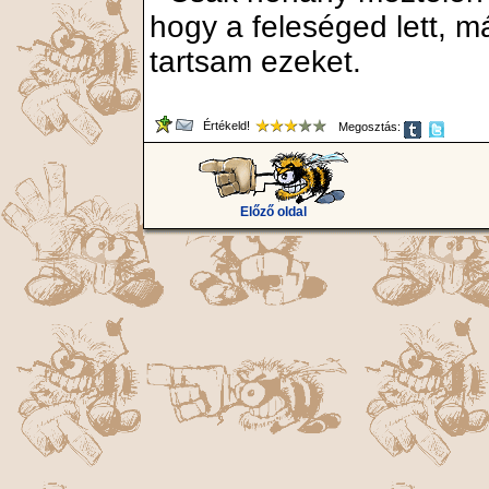
hogy a feleséged lett, 
tartsam ezeket.
Értékeld!
Megosztás:
Előző oldal