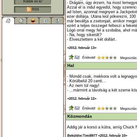
Küldök én is!
- Drágám, úgy érzem, ha most lemegyek 
Azzal el is indul egyedül, hogy szerenc
RSS
ad Isten, azonnal megnyeri a Jackpotot, 
ezer dollárja. Utána leül pókerezni, 10
már beváltja a zsetonjait, amikor megpi
ezért a teljes összeget felteszi a feket
Lógó orral megy fel a szobába, ahol már
- Na, hogy sikerült?
- Elvesztettem a két dollárt.
<2012. február 13>
Értékeld!
Megosztás
Hal
- Mondd csak, mekkora volt a legnagyob
- Körülbelül 20 centi...
- Az nem túl nagy!
- ...mármint a távolság a két szeme köz
<2012. február 12>
Értékeld!
Megosztás
Közmondás
Addig jár a korsó a kútra, amíg Chuck N
Beküldte:Timi8977 <2012. február 10>