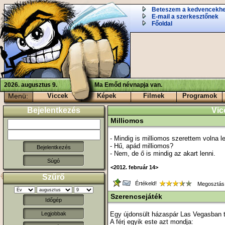
Beteszem a kedvencekh
E-mail a szerkesztőnek
Főoldal
2026. augusztus 9.
Ma Emőd névnapja van.
Menü:
Viccek
Képek
Filmek
Programok
Bejelentkezés
Vic
Milliomos
- Mindig is milliomos szerettem volna 
- Hű, apád milliomos?
- Nem, de ő is mindig az akart lenni.
Súgó
<2012. február 14>
Szűrő
Értékeld!
Megosztás
Szerencsejáték
Időgép
Egy újdonsült házaspár Las Vegasban tö
Legjobbak
A férj egyik este azt mondja: