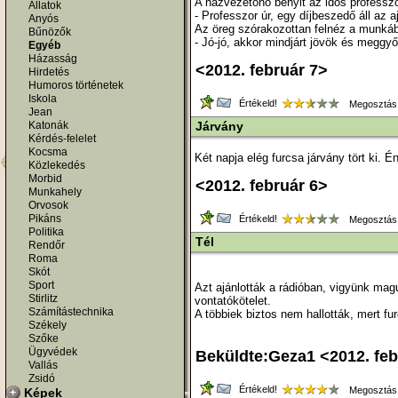
A házvezetőnő benyit az idős professz
Állatok
- Professzor úr, egy díjbeszedő áll az 
Anyós
Az öreg szórakozottan felnéz a munkáb
Bűnözők
- Jó-jó, akkor mindjárt jövök és meg
Egyéb
Házasság
<2012. február 7>
Hirdetés
Humoros történetek
Iskola
Értékeld!
Megosztás
Jean
Katonák
Járvány
Kérdés-felelet
Kocsma
Két napja elég furcsa járvány tört ki. 
Közlekedés
Morbid
<2012. február 6>
Munkahely
Orvosok
Pikáns
Értékeld!
Megosztás
Politika
Tél
Rendőr
Roma
Skót
Sport
Azt ajánlották a rádióban, vigyünk mag
Stirlitz
vontatókötelet.
Számítástechnika
A többiek biztos nem hallották, mert f
Székely
Szőke
Ügyvédek
Beküldte:Geza1 <2012. feb
Vallás
Zsidó
Értékeld!
Megosztás
Képek