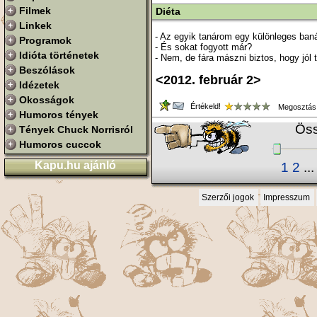
Filmek
Diéta
Linkek
- Az egyik tanárom egy különleges baná
Programok
- És sokat fogyott már?
Idióta történetek
- Nem, de fára mászni biztos, hogy jól 
Beszólások
<2012. február 2>
Idézetek
Okosságok
Értékeld!
Megosztás
Humoros tények
Öss
Tények Chuck Norrisról
Humoros cuccok
Kapu.hu ajánló
1
2
..
Szerzői jogok
Impresszum