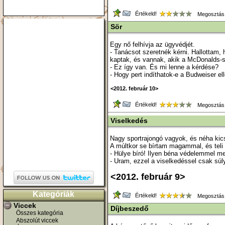
Értékeld!
Megosztás
Sör
Egy nő felhívja az ügyvédjét.
- Tanácsot szeretnék kérni. Hallottam, 
kaptak, és vannak, akik a McDonalds-s
- Ez így van. És mi lenne a kérdése?
- Hogy pert indíthatok-e a Budweiser el
<2012. február 10>
Értékeld!
Megosztás
Viselkedés
Nagy sportrajongó vagyok, és néha kicsi
A múltkor se bírtam magammal, és teli 
- Hülye bíró! Ilyen béna védelemmel me
- Uram, ezzel a viselkedéssel csak súly
<2012. február 9>
Kategóriák
Értékeld!
Megosztás
Viccek
Díjbeszedő
Összes kategória
Abszolút viccek