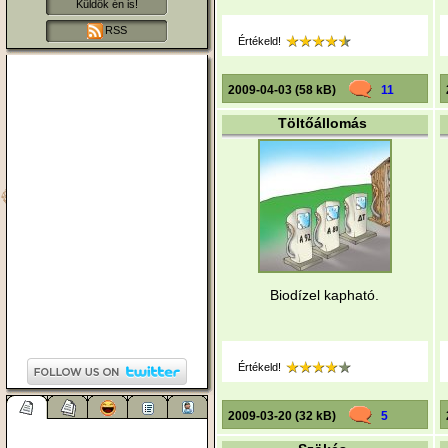
Küldök én is!
RSS
Értékeld!
2009-04-03 (58 kB)
11
Töltőállomás
Biodízel kapható.
Értékeld!
2009-03-20 (32 kB)
5