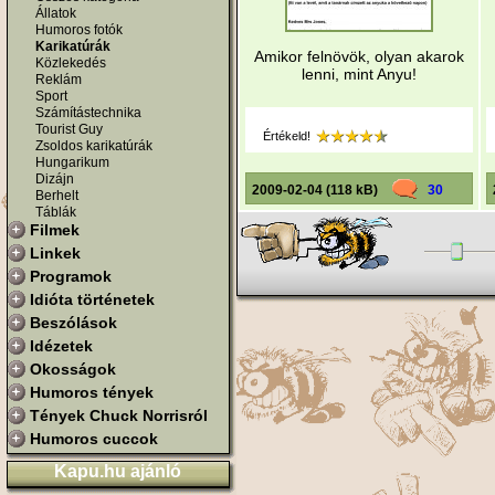
Állatok
Humoros fotók
Karikatúrák
Amikor felnövök, olyan akarok
Közlekedés
lenni, mint Anyu!
Reklám
Sport
Számítástechnika
Tourist Guy
Értékeld!
Zsoldos karikatúrák
Hungarikum
Dizájn
2009-02-04 (118 kB)
30
Berhelt
Táblák
Filmek
Linkek
Programok
Idióta történetek
Beszólások
Idézetek
Okosságok
Humoros tények
Tények Chuck Norrisról
Humoros cuccok
Kapu.hu ajánló