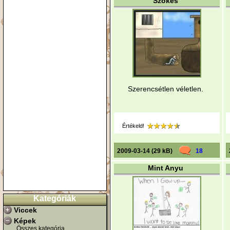
Szökés
Szerencsétlen véletlen.
Értékeld!
2009-03-14 (29 kB)
18
Mint Anyu
Kategóriák
Viccek
Képek
Összes kategória