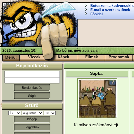
Beteszem a kedvencekh
E-mail a szerkesztőnek
Főoldal
2026. augusztus 10.
Ma Lőrinc névnapja van.
Menü:
Viccek
Képek
Filmek
Programok
Bejelentkezés
Sapka
Súgó
Szűrő
Időgép
Ki milyen zsákmányt ejt.
Legjobbak