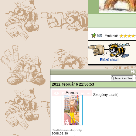
Értékeld!
Előző oldal
Ho
Új hozzászólás
2012. február 6 21:56:53
Annus
Szegény tacsi(:
Csatlakozás időpontja:
2008.01.30