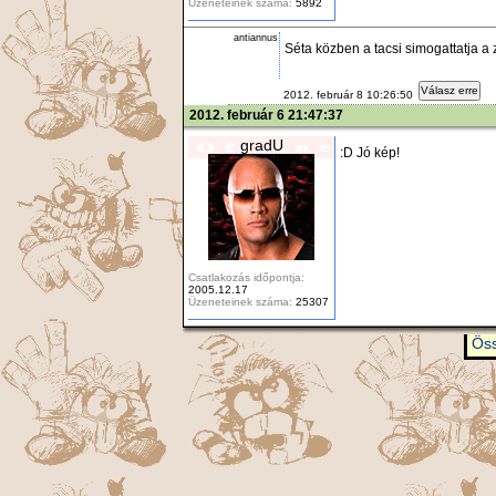
Üzeneteinek száma:
5892
antiannus
Séta közben a tacsi simogattatja a z
Válasz erre
2012. február 8 10:26:50
2012. február 6 21:47:37
gradU
:D Jó kép!
Csatlakozás időpontja:
2005.12.17
Üzeneteinek száma:
25307
Öss