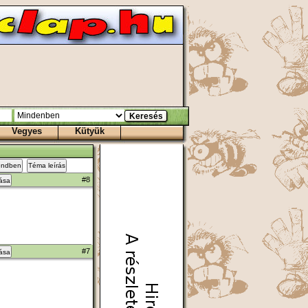
Vegyes
Kütyük
endben
Téma leírás
#8
zása
#7
zása