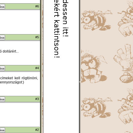
#6
zása
#5
zása
dollárért...
#4
zása
ímeket kell rögtönöni,
ennyországot:)
#3
zása
#2
zása