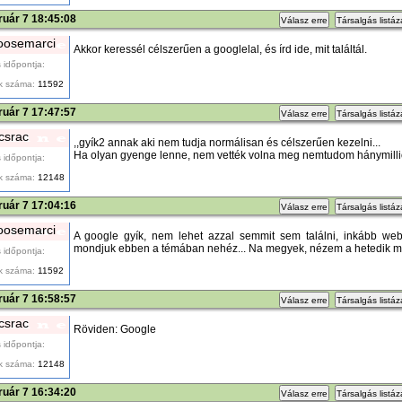
ruár 7 18:45:08
Válasz erre
Társalgás listá
osemarci
Akkor keressél célszerűen a googlelal, és írd ide, mit találtál.
 időpontja:
k száma:
11592
ruár 7 17:47:57
Válasz erre
Társalgás listá
tcsrac
,,gyík2 annak aki nem tudja normálisan és célszerűen kezelni...
Ha olyan gyenge lenne, nem vették volna meg nemtudom hánymillió 
 időpontja:
k száma:
12148
ruár 7 17:04:16
Válasz erre
Társalgás listá
osemarci
A google gyík, nem lehet azzal semmit sem találni, inkább webc
mondjuk ebben a témában nehéz... Na megyek, nézem a hetedik m
 időpontja:
k száma:
11592
ruár 7 16:58:57
Válasz erre
Társalgás listá
tcsrac
Röviden: Google
 időpontja:
k száma:
12148
ruár 7 16:34:20
Válasz erre
Társalgás listá