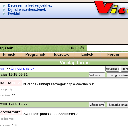
Beteszem a kedvencekhez
E-mail a szerkesztőnek
Főoldal
Keresés:
pja van.
Filmek
Programok
Idézetek
Linkek
Fórum
Vicclap fórum
órum
>>
Ünnepi sms-ek
Új üzenet
Időr
cius 19 15:09:31
Válasz erre
Társalgás listá
nanna
itt vannak ünnepi szövegek http://www.lba.hu/
 időpontja:
k száma:
76
cius 19 08:13:22
Válasz erre
Társalgás listá
ngoosemarci
Szerintem photoshop. Szerintetek?
 időpontja:
k száma:
106