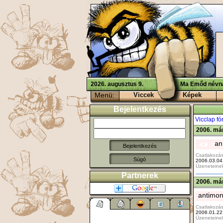
2026. augusztus 9.
Ma Emőd névna
Menü:
Viccek
Képek
Bejelentkezés
Vicclap f
2006. már
an
Csatlakozás
Súgó
2006.03.04
Üzeneteine
Partnerek
2006. már
antimo
Csatlakozás
2006.01.22
Üzeneteine