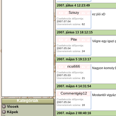
2007. július 4 12:23:49
Sziszy
ez jóó xD
Csatlakozás időpontja:
2007.07.04
Üzeneteinek száma:
62
2007. június 13 18:12:15
Pite
Végre egy igazi 
Csatlakozás időpontja:
2007.05.04
Üzeneteinek száma:
24
2007. május 5 19:13:17
ricsi666
Nagyon komoly:
Csatlakozás időpontja:
2007.05.03
Üzeneteinek száma:
21
2007. május 4 14:31:54
Commentgép12
Mostantól vigyá
Csatlakozás időpontja:
Kategóriák
2007.05.04
Üzeneteinek száma:
16
Viccek
Képek
2007. május 2 08:40:16