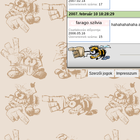
2007.02.14
Üzeneteinek száma:
17
2007. február 10 18:28:29
farago.szilvia
hahahahahaha az
Csatlakozás időpontja:
2006.05.16
Üzeneteinek száma:
15
Szerzői jogok
Impresszum