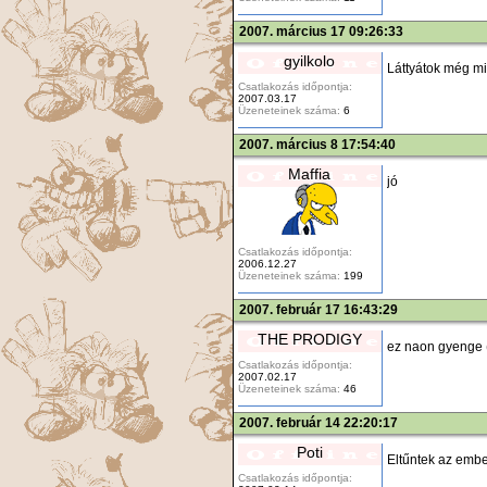
2007. március 17 09:26:33
gyilkolo
Láttyátok még mi
Csatlakozás időpontja:
2007.03.17
Üzeneteinek száma:
6
2007. március 8 17:54:40
Maffia
jó
Csatlakozás időpontja:
2006.12.27
Üzeneteinek száma:
199
2007. február 17 16:43:29
THE PRODIGY
ez naon gyenge 
Csatlakozás időpontja:
2007.02.17
Üzeneteinek száma:
46
2007. február 14 22:20:17
Poti
Eltűntek az emb
Csatlakozás időpontja: