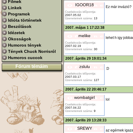
Filmek
IGOOR18
Ez már invázió?
Linkek
Csatlakozás időpontja:
Programok
2007.05.02
Üzeneteinek száma:
13
Idióta történetek
Beszólások
2007. május 1 17:22:38
Idézetek
melike
lehet h igy jobb
Okosságok
Csatlakozás időpontja:
Humoros tények
2007.02.19
Üzeneteinek száma:
30
Tények Chuck Norrisról
Humoros cuccok
2007. április 29 19:01:34
Fórum témáim
zslulu
:D
Csatlakozás időpontja:
2007.03.17
Üzeneteinek száma:
127
2007. április 22 20:46:17
wombatgirl
lol
Csatlakozás időpontja:
2007.04.22
Üzeneteinek száma:
9
2007. április 20 13:28:33
SREWY
az egérnek igaz