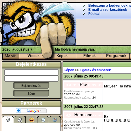
Beteszem a kedvencekh
E-mail a szerkesztőnek
Főoldal
2026. augusztus 7.
Ma Ibolya névnapja van.
Menü:
Viccek
Képek
Filmek
Programok
Bejelentkezés
Képek
>>
Egerek és emberek
2007. július 25 09:49:43
Pite
McQeen:Ha infrás
Csatlakozás időpontja:
Súgó
2007.05.04
Üzeneteinek száma:
24
Partnerek
2007. július 22 22:47:28
Hermione
UUUUUUUUUUUNN
Csatlakozás időpontja:
2007.02.09
Üzeneteinek száma:
117