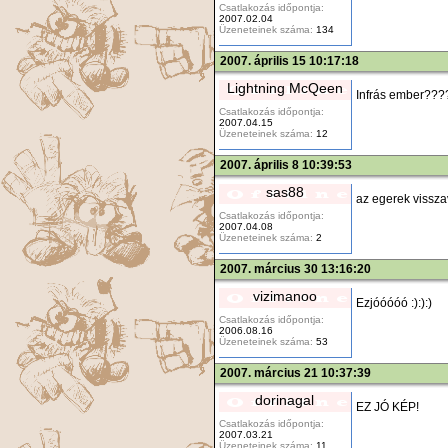
Csatlakozás időpontja:
2007.02.04
Üzeneteinek száma:
134
2007. április 15 10:17:18
Lightning McQeen
Infrás ember???
Csatlakozás időpontja:
2007.04.15
Üzeneteinek száma:
12
2007. április 8 10:39:53
sas88
az egerek vissz
Csatlakozás időpontja:
2007.04.08
Üzeneteinek száma:
2
2007. március 30 13:16:20
vizimanoo
Ezjóóóóó :):):)
Csatlakozás időpontja:
2006.08.16
Üzeneteinek száma:
53
2007. március 21 10:37:39
dorinagal
EZ JÓ KÉP!
Csatlakozás időpontja:
2007.03.21
Üzeneteinek száma:
11