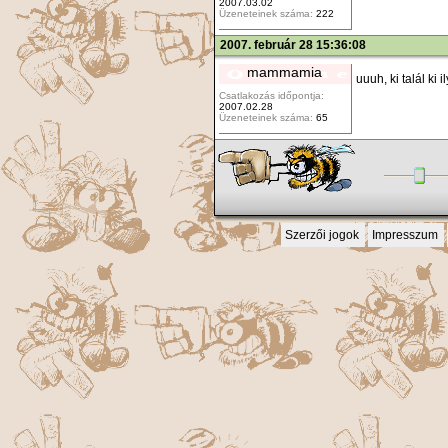
2007.03.02
Üzeneteinek száma:
222
2007. február 28 15:36:08
mammamia
uuuh, ki talál ki i
Csatlakozás időpontja:
2007.02.28
Üzeneteinek száma:
65
Szerzői jogok
Impresszum