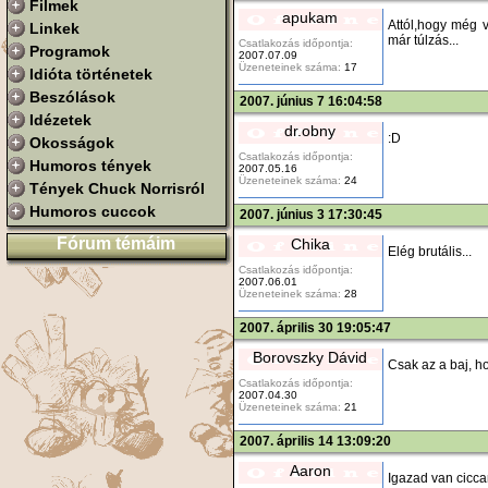
Filmek
apukam
Attól,hogy még v
Linkek
már túlzás...
Csatlakozás időpontja:
Programok
2007.07.09
Üzeneteinek száma:
17
Idióta történetek
Beszólások
2007. június 7 16:04:58
Idézetek
dr.obny
:D
Okosságok
Csatlakozás időpontja:
Humoros tények
2007.05.16
Üzeneteinek száma:
24
Tények Chuck Norrisról
Humoros cuccok
2007. június 3 17:30:45
Fórum témáim
Chika
Elég brutális...
Csatlakozás időpontja:
2007.06.01
Üzeneteinek száma:
28
2007. április 30 19:05:47
Borovszky Dávid
Csak az a baj, h
Csatlakozás időpontja:
2007.04.30
Üzeneteinek száma:
21
2007. április 14 13:09:20
Aaron
Igazad van cicca