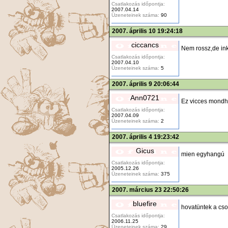
Csatlakozás időpontja:
2007.04.14
Üzeneteinek száma:
90
2007. április 10 19:24:18
ciccancs
Nem rossz,de inkáb
Csatlakozás időpontja:
2007.04.10
Üzeneteinek száma:
5
2007. április 9 20:06:44
Ann0721
Ez vicces mondha
Csatlakozás időpontja:
2007.04.09
Üzeneteinek száma:
2
2007. április 4 19:23:42
Gicus
mien egyhangú
Csatlakozás időpontja:
2005.12.26
Üzeneteinek száma:
375
2007. március 23 22:50:26
bluefire
hovatüntek a cso
Csatlakozás időpontja:
2006.11.25
Üzeneteinek száma:
29