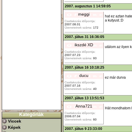
2007. augusztus 1 14:59:05
meggi
hat ez aztan hat
a kutyust.:D
Csatlakozás időpontja:
2007.08.01
Üzeneteinek száma:
172
2007. július 31 16:36:05
ikszdé XD
utálom az ilyen k
Csatlakozás időpontja:
2007.07.23
Üzeneteinek száma:
93
2007. július 16 10:18:25
ducu
ez már durva
Csatlakozás időpontja:
2007.07.16
Üzeneteinek száma:
40
2007. július 13 13:51:53
Anna721
Hát mondhatom ha
Csatlakozás időpontja:
Kategóriák
2006.07.04
Üzeneteinek száma:
60
Viccek
Képek
2007. július 9 23:33:00