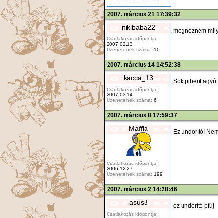
2007. március 21 17:39:32
nikibaba22
megnézném milyen
Csatlakozás időpontja:
2007.02.13
Üzeneteinek száma:
10
2007. március 14 14:52:38
kacca_13
Sok pihent agyú á
Csatlakozás időpontja:
2007.03.14
Üzeneteinek száma:
6
2007. március 8 17:59:37
Maffia
Ez undorító! Nem
Csatlakozás időpontja:
2006.12.27
Üzeneteinek száma:
199
2007. március 2 14:28:46
asus3
ez undorító pfúj
Csatlakozás időpontja: