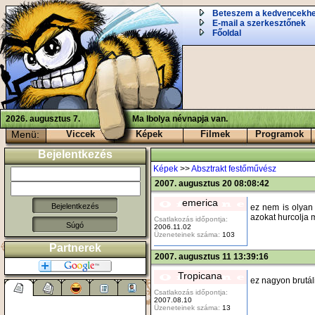
Beteszem a kedvencekh
E-mail a szerkesztőnek
Főoldal
2026. augusztus 7.
Ma Ibolya névnapja van.
Menü:
Viccek
Képek
Filmek
Programok
Bejelentkezés
Képek
>>
Absztrakt festőművész
2007. augusztus 20 08:08:42
emerica
ez nem is olyan 
azokat hurcolja 
Csatlakozás időpontja:
Súgó
2006.11.02
Üzeneteinek száma:
103
Partnerek
2007. augusztus 11 13:39:16
Tropicana
ez nagyon brutális
Csatlakozás időpontja:
2007.08.10
Üzeneteinek száma:
13