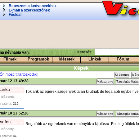
Beteszem a kedvencekhez
E-mail a szerkesztőnek
Főoldal
Keresés:
ina névnapja van.
Filmek
Programok
Idézetek
Linkek
Fórum
Képek
Ön most itt tartózkodik!
Új üzenet
Időr
ruár 12 13:49:28
Válasz erre
Társalgás listá
lanka
Tök arik az egerek szegények talán kijutnak de legalább egybe nyel
 időpontja:
k száma:
212
ruár 10 13:52:26
Válasz erre
Társalgás listá
isefes
Regalább az egereknek van reményük a kijutásra. Esetleg ütülék f
 időpontja:
k száma:
41