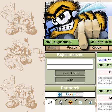
2026. augusztus 6.
Ma Berta, Bett
Menü:
Viccek
Képek
Bejelentkezés
Képek
>>
2006. feb
B
Csatlakozás
Súgó
2006.02.12
Üzeneteine
Partnerek
2006. feb
K
Csatlakozás
2006.02.10
Üzeneteine