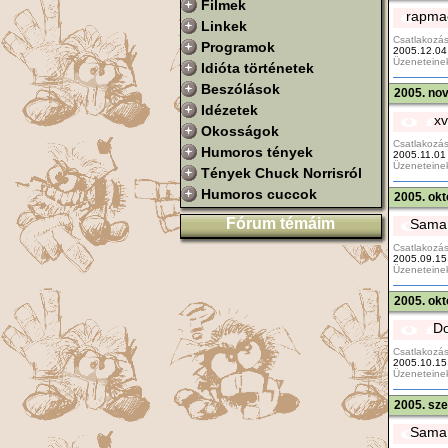
Filmek
rapmac
Linkek
Csatlakozás
Programok
2005.12.04
Üzeneteine
Idióta történetek
Beszólások
2005. no
Idézetek
x
Okosságok
Csatlakozás
Humoros tények
2005.11.01
Üzeneteine
Tények Chuck Norrisról
Humoros cuccok
2005. okt
Fórum témáim
Saman
Csatlakozás
2005.09.15
Üzeneteine
2005. okt
Do
Csatlakozás
2005.10.15
Üzeneteine
2005. sz
Saman