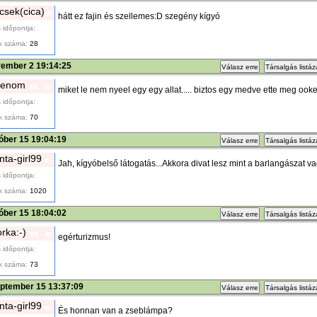
sek(cica)
hátt ez fajin és szellemes:D szegény kígyó
 időpontja:
k száma:
28
vember 2 19:14:25
Válasz erre
Társalgás listá
venom
miket le nem nyeel egy egy allat..... biztos egy medve ette meg ooket
 időpontja:
k száma:
70
óber 15 19:04:19
Válasz erre
Társalgás listá
ta-girl99
Jah, kígyóbelső látogatás...Akkora divat lesz mint a barlangászat v
 időpontja:
k száma:
1020
óber 15 18:04:02
Válasz erre
Társalgás listá
rka:-)
egérturizmus!
 időpontja:
k száma:
73
eptember 15 13:37:09
Válasz erre
Társalgás listá
ta-girl99
És honnan van a zseblámpa?