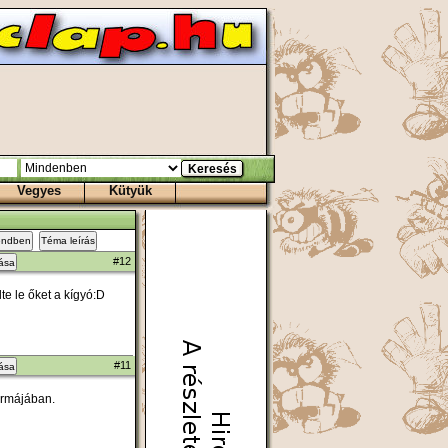
Vegyes
Kütyük
endben
Téma leírás
#12
zása
te le őket a kígyó:D
#11
zása
ormájában.