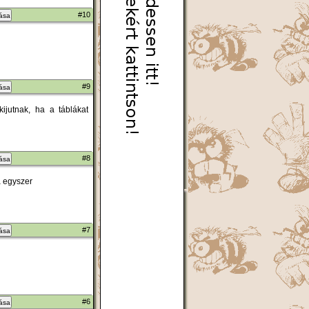
#10
zása
#9
zása
ijutnak, ha a táblákat
#8
zása
ja egyszer
#7
zása
#6
zása