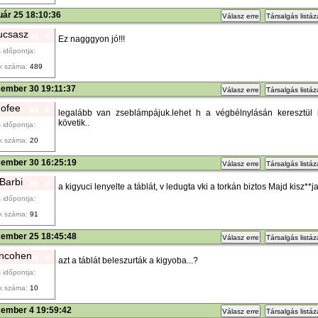
uár 25 18:10:36
Válasz erre
Társalgás listá
ucsasz
Ez nagggyon jó!!!
 időpontja:
k száma:
489
cember 30 19:11:37
Válasz erre
Társalgás listá
ofee
legalább van zseblámpájuk.lehet h a végbélnylásán keresztül k
követik..
 időpontja:
k száma:
20
cember 30 16:25:19
Válasz erre
Társalgás listá
Barbi
a kigyuci lenyelte a táblát, v ledugta vki a torkán biztos Majd kisz**
 időpontja:
k száma:
91
cember 25 18:45:48
Válasz erre
Társalgás listá
ncohen
azt a táblát beleszurták a kigyoba...?
 időpontja:
k száma:
10
cember 4 19:59:42
Válasz erre
Társalgás listá