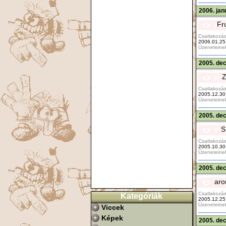
2006. jan
Fr
Csatlakozás
2006.01.25
Üzeneteine
2005. de
Z
Csatlakozás
2005.12.30
Üzeneteine
2005. de
S
Csatlakozás
2005.10.30
Üzeneteine
2005. de
aro
Csatlakozás
Kategóriák
2005.12.25
Üzeneteine
Viccek
Képek
2005. de