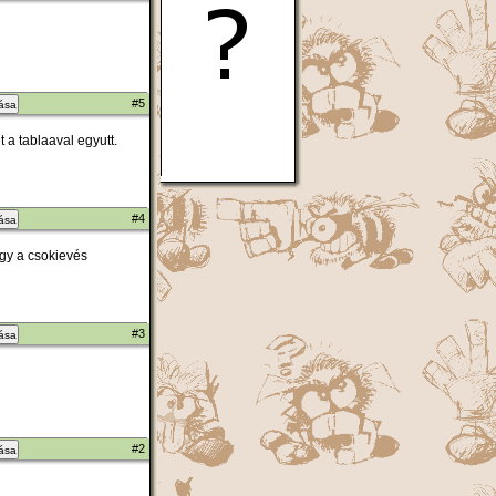
#5
zása
 a tablaaval egyutt.
#4
zása
agy a csokievés
#3
zása
#2
zása