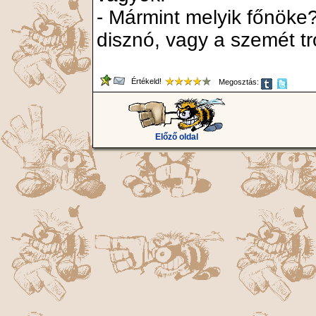
- Mármint melyik főnöke?
disznó, vagy a szemét t
Értékeld!
Megosztás:
Előző oldal