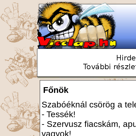
Főnök
Szabóéknál csörög a telef
- Tessék!
- Szervusz fiacskám, ap
vagyok!