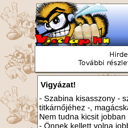
Vigyázat!
- Szabina kisasszony - s
titkárnőjéhez -, magácsk
Nem tudna kicsit jobban
- Önnek kellett volna job