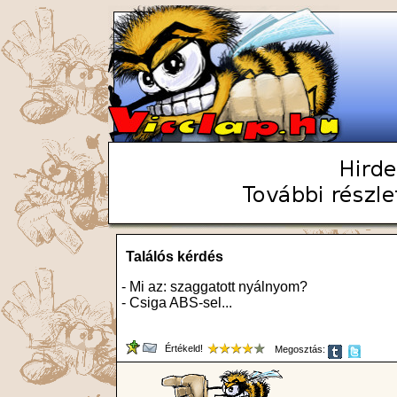
Találós kérdés
- Mi az: szaggatott nyálnyom?
- Csiga ABS-sel...
Értékeld!
Megosztás: