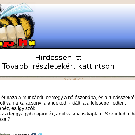
ér haza a munkából, bemegy a hálószobába, és a ruhásszekré
ott van a karácsonyi ajándékod! - kiált rá a felesége ijedten.
enéz, és így szól:
 ez a leggyagyibb ajándék, amit valaha is kaptam. Szerinted mi
ssal?