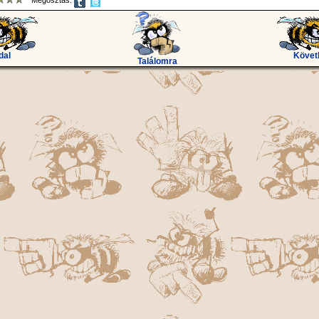
Megosztás:
dal
Követ
Találomra