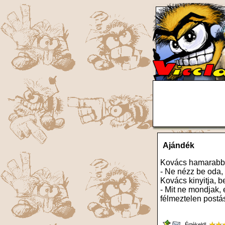
Ajándék
Kovács hamarabb 
- Ne nézz be oda, 
Kovács kinyitja, b
- Mit ne mondjak,
félmeztelen postá
Értékeld!