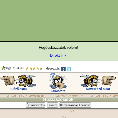
Fogócskázzatok velem!
Direkt link
Értékeld!
Megosztás:
Előző oldal
Következő oldal
Találomra
Hozzászólások
Új hozzászólás
Frissítés
Hozzászólások bezárása