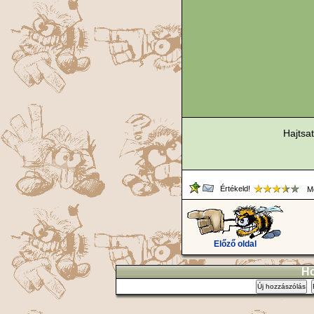
Hajtsa
Értékeld!
Me
Előző oldal
Ho
Új hozzászólás