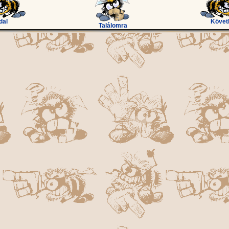
dal
Követ
Találomra