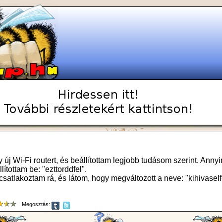
új Wi-Fi routert, és beállítottam legjobb tudásom szerint. Anny
ítottam be: "ezttorddfel".
csatlakoztam rá, és látom, hogy megváltozott a neve: "kihivasel
Megosztás: