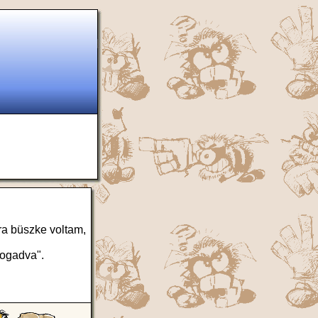
ira büszke voltam,
fogadva".