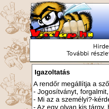
Igazoltatás
A rendőr megállítja a sző
- Jogosítványt, forgalmit
- Mi az a személyi?-kérd
- Az egy olyan kis tárgy, 