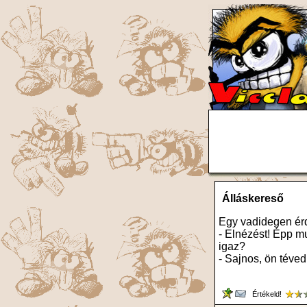
Álláskereső
Egy vadidegen ér
- Elnézést! Épp mu
igaz?
- Sajnos, ön téved.
Értékeld!