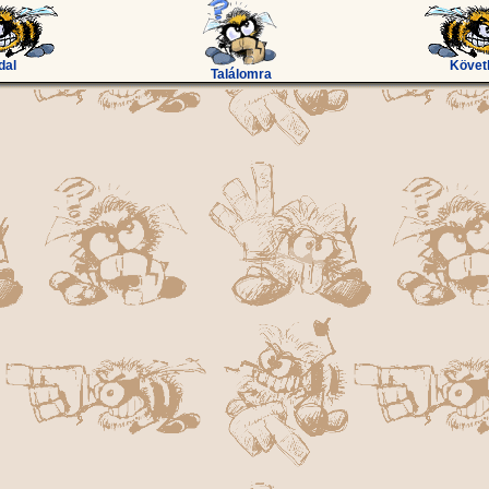
dal
Követ
Találomra