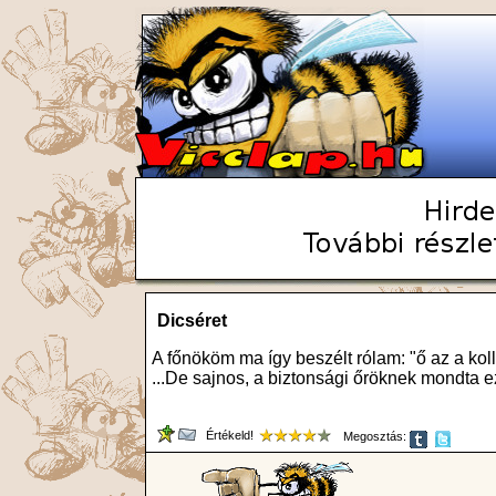
Dicséret
A főnököm ma így beszélt rólam: "ő az a kol
...De sajnos, a biztonsági őröknek mondta ez
Értékeld!
Megosztás: