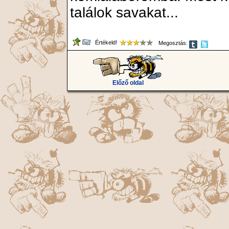
találok savakat...
Értékeld!
Megosztás:
Előző oldal