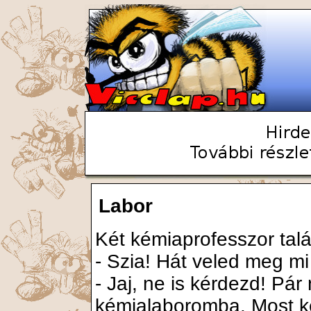
Labor
Két kémiaprofesszor talá
- Szia! Hát veled meg mi
- Jaj, ne is kérdezd! Pár 
kémialaboromba. Most k