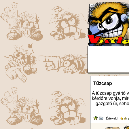
Tűzcsap
A tűzcsap gyártó 
kérdőre vonja, mir
- Igazgató úr, seho
Értékeld!