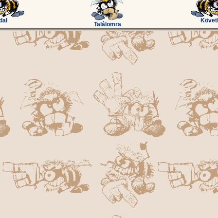
dal
Követ
Találomra