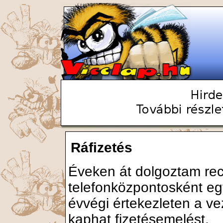
Ráfizetés
Éveken át dolgoztam re
telefonközpontosként egy
évvégi értekezleten a ve
kaphat fizetésemelést.