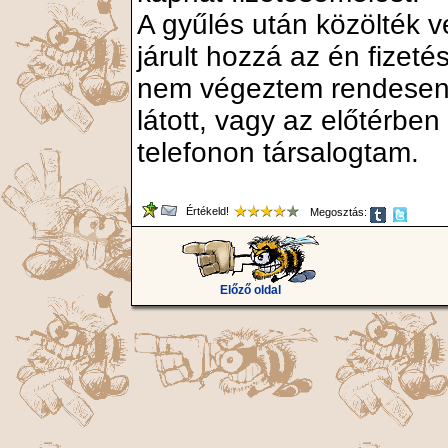
A gyűlés után közölték 
járult hozzá az én fizet
nem végeztem rendesen
látott, vagy az előtérbe
telefonon társalogtam.
Értékeld!
Megosztás:
Előző oldal