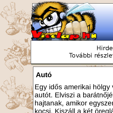
Autó
Egy idős amerikai hölgy
autót. Elviszi a barátnőj
hajtanak, amikor egyszer
kocsi. Kiszáll a két öregl