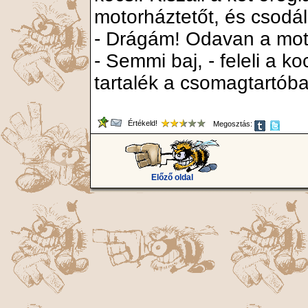
motorháztetőt, és csodá
- Drágám! Odavan a mot
- Semmi baj, - feleli a k
tartalék a csomagtartób
Értékeld!
Megosztás:
Előző oldal